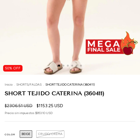
50
%
OFF
Inicio
.
SHORTS/FALDAS
.
SHORT TEJIDO CATERINA (360411)
SHORT TEJIDO CATERINA (360411)
$2306.51 USD
$1153.25 USD
Precio sin impuestos
$953.10 USD
BEIGE
CRUDO/ CREMA
COLOR