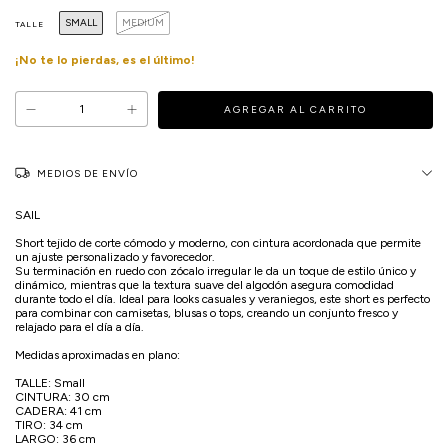
SMALL
MEDIUM
TALLE
¡No te lo pierdas, es el último!
MEDIOS DE ENVÍO
SAIL
Short tejido de corte cómodo y moderno, con cintura acordonada que permite
un ajuste personalizado y favorecedor.
Su terminación en ruedo con zócalo irregular le da un toque de estilo único y
dinámico, mientras que la textura suave del algodón asegura comodidad
durante todo el día. Ideal para looks casuales y veraniegos, este short es perfecto
para combinar con camisetas, blusas o tops, creando un conjunto fresco y
relajado para el día a día.
Medidas aproximadas en plano:
TALLE: Small
CINTURA: 30 cm
CADERA: 41 cm
TIRO: 34 cm
LARGO: 36 cm