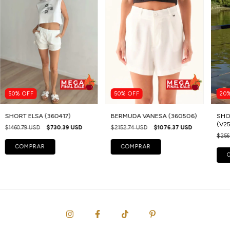
50
%
OFF
50
%
OFF
20
SHORT ELSA (360417)
BERMUDA VANESA (360506)
SHO
(V2
$1460.79 USD
$730.39 USD
$2152.74 USD
$1076.37 USD
$256
COMPRAR
COMPRAR