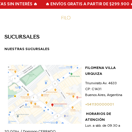
 SIN INTERÉS 🔥
🔥 ENVÍOS GRATIS A PARTIR DE $299.900 🔥
SUCURSALES
NUESTRAS SUCURSALES
FILOMENA VILLA
URQUIZA
Triunvirato Av. 4633
CP: C1431
Buenos Aires, Argentina
+541130000001
HORARIOS DE
ATENCIÓN
Lun. a sáb. de 09:30 a
20:00hs. / Domingo CERRADO.