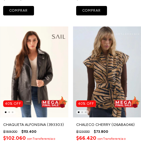
COMPRAR
COMPRAR
40
%
OFF
40
%
OFF
CHAQUETA ALFONSINA (393303)
CHALECO CHERRY (I26ABA046)
$189.000
$113.400
$123.000
$73.800
$102.060
$66.420
con
Transferencia o
con
Transferencia o