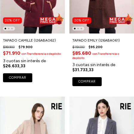
20
%
OFF
20
%
OFF
TAPADO CAMILLE (I26ABA062)
TAPADO EMILY (I26ABA061)
$99.900
$79.900
$119.000
$95.200
$71.910
$85.680
con
Transferencia o depósito
con
Transferencia o
depósito
3
cuotas sin interés de
3
cuotas sin interés de
$26.633,33
$31.733,33
COMPRAR
COMPRAR