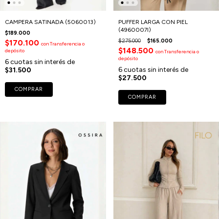
CAMPERA SATINADA (5060013)
PUFFER LARGA CON PIEL
(4960007I)
$189.000
$275.000
$165.000
$170.100
con
Transferencia o
$148.500
depósito
con
Transferencia o
depósito
6
cuotas sin interés de
6
cuotas sin interés de
$31.500
$27.500
COMPRAR
COMPRAR