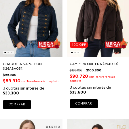
40
%
OFF
CHAQUETA NAPOLEON
CAMPERA MAITENA (394010)
(I26ABA051)
$168.000
$100.800
$99.900
$90.720
con
Transferencia o
$89.910
depósito
con
Transferencia o depósito
3
cuotas sin interés de
3
cuotas sin interés de
$33.600
$33.300
COMPRAR
COMPRAR