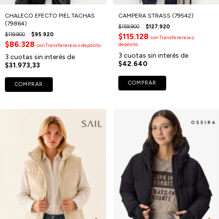
CHALECO EFECTO PIEL TACHAS
CAMPERA STRASS (79542)
(79864)
$159.900
$127.920
$119.900
$95.920
$115.128
con
Transferencia o
$86.328
depósito
con
Transferencia o depósito
3
cuotas sin interés de
3
cuotas sin interés de
$42.640
$31.973,33
COMPRAR
COMPRAR