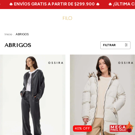
TIR DE $299.900 🔥
🔥 ¡ÚLTIMA CHANCE! 🔥 MEGA FILO SALE 
Inicio
.
ABRIGOS
ABRIGOS
FILTRAR
40
%
OFF