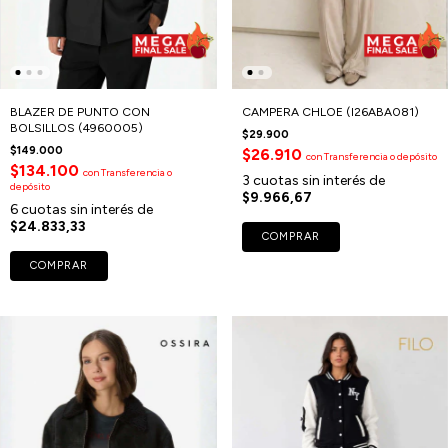
BLAZER DE PUNTO CON
CAMPERA CHLOE (I26ABA081)
BOLSILLOS (4960005)
$29.900
$149.000
$26.910
con
Transferencia o depósito
$134.100
con
Transferencia o
3
cuotas sin interés de
depósito
$9.966,67
6
cuotas sin interés de
$24.833,33
COMPRAR
COMPRAR