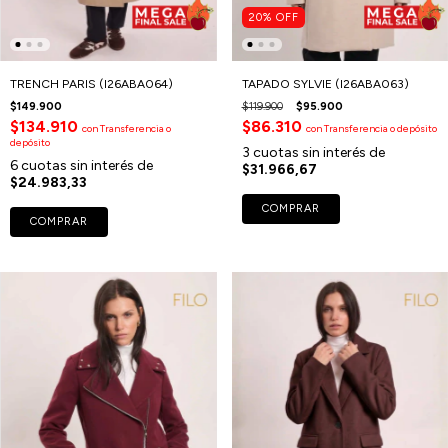
20
%
OFF
TRENCH PARIS (I26ABA064)
TAPADO SYLVIE (I26ABA063)
$149.900
$119.900
$95.900
$134.910
$86.310
con
Transferencia o
con
Transferencia o depósito
depósito
3
cuotas sin interés de
6
cuotas sin interés de
$31.966,67
$24.983,33
COMPRAR
COMPRAR