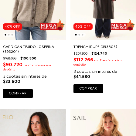
40
%
OFF
40
%
OFF
CÁRDIGAN TEJIDO JOSEFINA
TRENCH IRUPE (393803)
(393201)
$207.900
$124.740
$168.000
$100.800
$112.266
con
Transferencia o
$90.720
depósito
con
Transferencia o
depósito
3
cuotas sin interés de
3
cuotas sin interés de
$41.580
$33.600
COMPRAR
COMPRAR