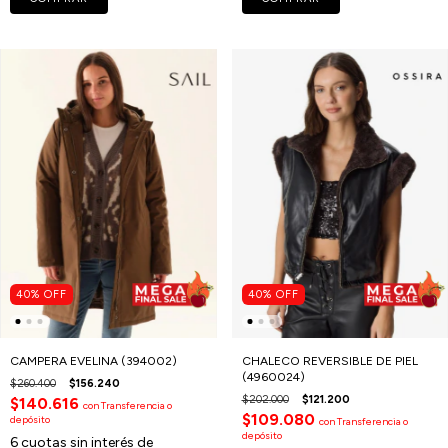
40
%
OFF
40
%
OFF
CAMPERA EVELINA (394002)
CHALECO REVERSIBLE DE PIEL
(4960024)
$260.400
$156.240
$202.000
$121.200
$140.616
con
Transferencia o
$109.080
depósito
con
Transferencia o
depósito
6
cuotas sin interés de