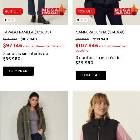
40
%
OFF
40
%
OFF
TAPADO PAMELA (373603)
CAMPERA JENNA (374009)
$179.900
$107.940
$199.900
$119.940
$97.146
$107.946
con
Transferencia o depósito
con
Transferencia o
depósito
3
cuotas sin interés de
3
cuotas sin interés de
$35.980
$39.980
COMPRAR
COMPRAR