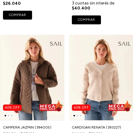
3
cuotas sin interés de
$26.040
$40.400
COMPRAR
COMPRAR
40
%
OFF
40
%
OFF
CAMPERA JAZMIN (394005)
CARDIGAN RENATA (393227)