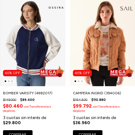
40
%
OFF
40
%
OFF
BOMBER VARSITY (4982017)
CAMPERA INGRID (394006)
$149.000
$89.400
$184.800
$110.880
$80.460
$99.792
con
Transferencia o
con
Transferencia o
depósito
depósito
3
cuotas sin interés de
3
cuotas sin interés de
$29.800
$36.960
COMPRAR
COMPRAR