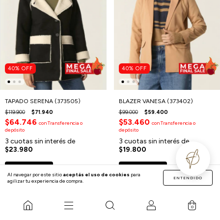
40
%
OFF
40
%
OFF
TAPADO SERENA (373505)
BLAZER VANESA (373402)
$119.900
$71.940
$99.000
$59.400
$64.746
$53.460
con
Transferencia o
con
Transferencia o
depósito
depósito
3
cuotas sin interés de
3
cuotas sin interés de
$23.980
$19.800
COMPRAR
COMPRAR
Al navegar por este sitio
aceptás el uso de cookies
para
ENTENDIDO
agilizar tu experiencia de compra.
0