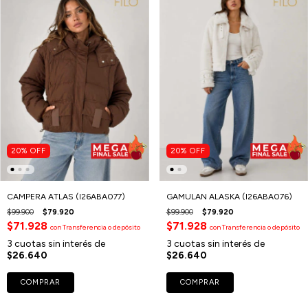
20
%
OFF
20
%
OFF
CAMPERA ATLAS (I26ABA077)
GAMULAN ALASKA (I26ABA076)
$99.900
$79.920
$99.900
$79.920
$71.928
$71.928
con
Transferencia o depósito
con
Transferencia o depósito
3
cuotas sin interés de
3
cuotas sin interés de
$26.640
$26.640
COMPRAR
COMPRAR