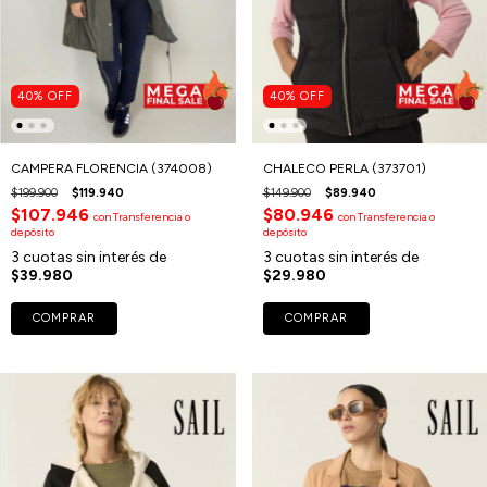
40
%
OFF
40
%
OFF
CAMPERA FLORENCIA (374008)
CHALECO PERLA (373701)
$199.900
$119.940
$149.900
$89.940
$107.946
$80.946
con
Transferencia o
con
Transferencia o
depósito
depósito
3
cuotas sin interés de
3
cuotas sin interés de
$39.980
$29.980
COMPRAR
COMPRAR