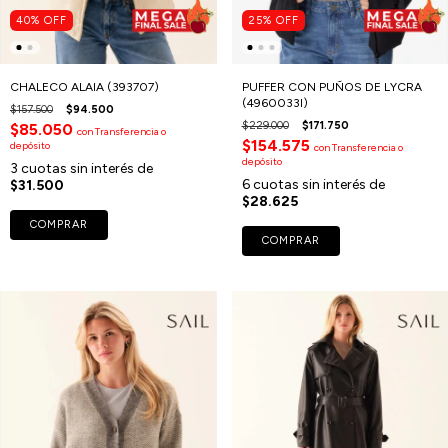
40
%
OFF
25
%
OFF
CHALECO ALAIA (393707)
PUFFER CON PUÑOS DE LYCRA
(4960033I)
$157.500
$94.500
$229.000
$171.750
$85.050
con
Transferencia o
$154.575
depósito
con
Transferencia o
depósito
3
cuotas sin interés de
6
cuotas sin interés de
$31.500
$28.625
COMPRAR
COMPRAR