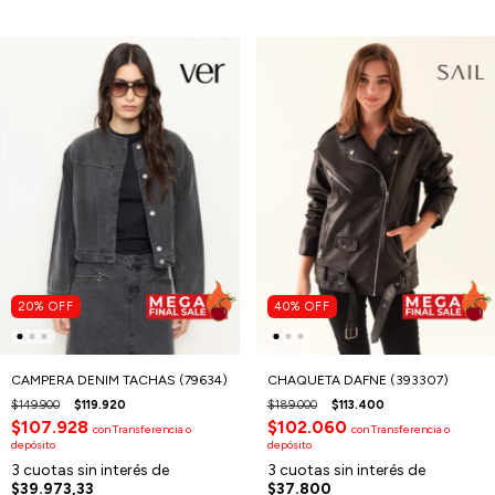
20
%
OFF
40
%
OFF
CAMPERA DENIM TACHAS (79634)
CHAQUETA DAFNE (393307)
$149.900
$119.920
$189.000
$113.400
$107.928
$102.060
con
Transferencia o
con
Transferencia o
depósito
depósito
3
cuotas sin interés de
3
cuotas sin interés de
$39.973,33
$37.800