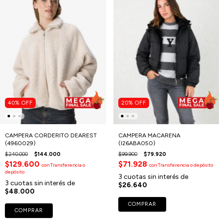
40
%
OFF
20
%
OFF
CAMPERA CORDERITO DEAREST
CAMPERA MACARENA
(4960029)
(I26ABA050)
$240.000
$144.000
$99.900
$79.920
$129.600
$71.928
con
Transferencia o
con
Transferencia o depósito
depósito
3
cuotas sin interés de
3
cuotas sin interés de
$26.640
$48.000
COMPRAR
COMPRAR