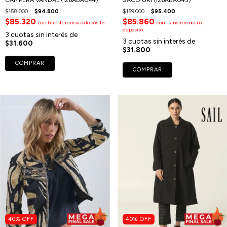
$158.000
$94.800
$159.000
$95.400
$85.320
$85.860
con
Transferencia o depósito
con
Transferencia o
depósito
3
cuotas sin interés de
3
cuotas sin interés de
$31.600
$31.800
COMPRAR
COMPRAR
40
%
OFF
40
%
OFF