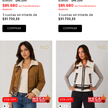
$119.000
$95.200
$119.000
$95.200
$85.680
$85.680
con
Transferencia o
con
Transferencia o
depósito
depósito
3
cuotas sin interés de
3
cuotas sin interés de
$31.733,33
$31.733,33
COMPRAR
COMPRAR
20
%
OFF
20
%
OFF