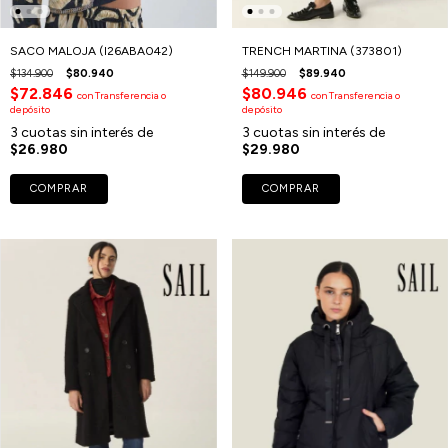
SACO MALOJA (I26ABA042)
TRENCH MARTINA (373801)
$134.900
$80.940
$149.900
$89.940
$72.846
$80.946
con
Transferencia o
con
Transferencia o
depósito
depósito
3
cuotas sin interés de
3
cuotas sin interés de
$26.980
$29.980
COMPRAR
COMPRAR