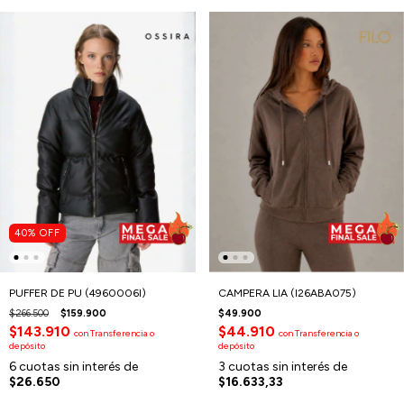
40
%
OFF
PUFFER DE PU (4960006I)
CAMPERA LIA (I26ABA075)
$266.500
$159.900
$49.900
$143.910
$44.910
con
Transferencia o
con
Transferencia o
depósito
depósito
6
cuotas sin interés de
3
cuotas sin interés de
$26.650
$16.633,33