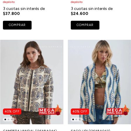
depósito
depósito
3
cuotas sin interés de
3
cuotas sin interés de
$37.800
$24.600
COMPRAR
COMPRAR
40
%
OFF
40
%
OFF
CAMPERA VANDAL (I26ABA044)
SACO URI (I26ABA043)