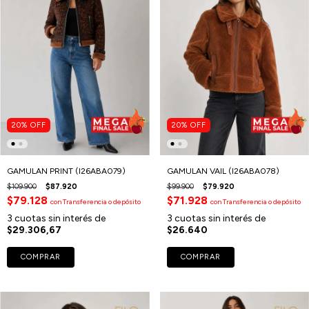
20
%
OFF
20
%
OFF
GAMULAN PRINT (I26ABA079)
GAMULAN VAIL (I26ABA078)
$109.900
$87.920
$99.900
$79.920
$79.128
$71.928
con
Transferencia o depósito
con
Transferencia o depósito
3
cuotas sin interés de
3
cuotas sin interés de
$29.306,67
$26.640
COMPRAR
COMPRAR