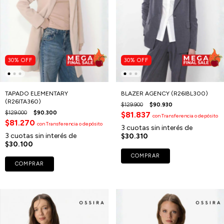
30
%
OFF
30
%
OFF
TAPADO ELEMENTARY
BLAZER AGENCY (R26IBL300)
(R26ITA360)
$129.900
$90.930
$129.000
$90.300
$81.837
con
Transferencia o depósito
$81.270
con
Transferencia o depósito
3
cuotas sin interés de
3
cuotas sin interés de
$30.310
$30.100
COMPRAR
COMPRAR