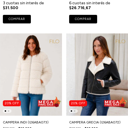
3
cuotas sin interés de
6
cuotas sin interés de
$31.500
$26.716,67
COMPRAR
COMPRAR
20
%
OFF
20
%
OFF
CAMPERA INDI (I26ABA073)
CAMPERA GRECIA (I26ABA072)