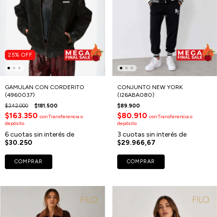
25
%
OFF
GAMULAN CON CORDERITO
CONJUNTO NEW YORK
(4960037)
(I26ABA080)
$242.000
$181.500
$89.900
$163.350
$80.910
con
Transferencia o
con
Transferencia o
depósito
depósito
6
cuotas sin interés de
3
cuotas sin interés de
$30.250
$29.966,67
COMPRAR
COMPRAR