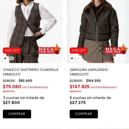
40
%
OFF
25
%
OFF
CHALECO SASTRERO CUADRILLE
GAMULAN GAMUZADO
(4960031)
(4960027I)
$139.000
$83.400
$219.000
$164.250
$75.060
$147.825
con
Transferencia o
con
Transferencia o
depósito
depósito
3
cuotas sin interés de
6
cuotas sin interés de
$27.800
$27.375
COMPRAR
COMPRAR