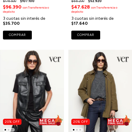
$178.500
$107.100
$88.200
$52.920
$96.390
$47.628
con
Transferencia o
con
Transferencia o
depósito
depósito
3
cuotas sin interés de
3
cuotas sin interés de
$35.700
$17.640
COMPRAR
COMPRAR
20
%
OFF
20
%
OFF