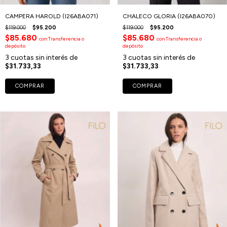
CAMPERA HAROLD (I26ABA071)
CHALECO GLORIA (I26ABA070)
$119.000
$95.200
$119.000
$95.200
$85.680
$85.680
con
Transferencia o
con
Transferencia o
depósito
depósito
3
cuotas sin interés de
3
cuotas sin interés de
$31.733,33
$31.733,33
COMPRAR
COMPRAR