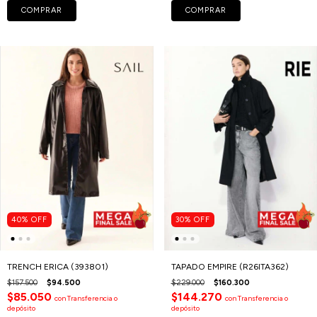
COMPRAR
COMPRAR
40
%
OFF
30
%
OFF
TRENCH ERICA (393801)
TAPADO EMPIRE (R26ITA362)
$157.500
$94.500
$229.000
$160.300
$85.050
$144.270
con
Transferencia o
con
Transferencia o
depósito
depósito