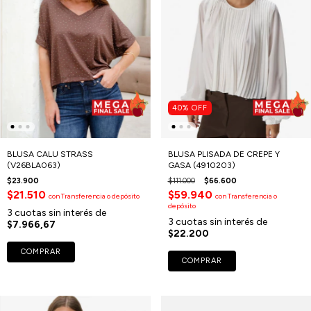
40
%
OFF
BLUSA CALU STRASS
BLUSA PLISADA DE CREPE Y
(V26BLA063)
GASA (4910203)
$23.900
$111.000
$66.600
$21.510
$59.940
con
Transferencia o depósito
con
Transferencia o
depósito
3
cuotas sin interés de
3
cuotas sin interés de
$7.966,67
$22.200
COMPRAR
COMPRAR