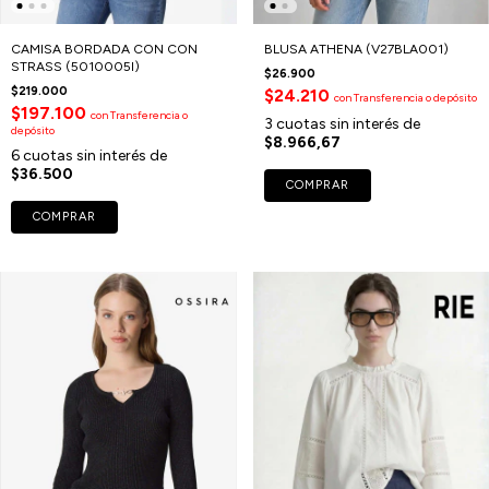
CAMISA BORDADA CON CON
BLUSA ATHENA (V27BLA001)
STRASS (5010005I)
$26.900
$219.000
$24.210
con
Transferencia o depósito
$197.100
con
Transferencia o
3
cuotas sin interés de
depósito
$8.966,67
6
cuotas sin interés de
$36.500
COMPRAR
COMPRAR