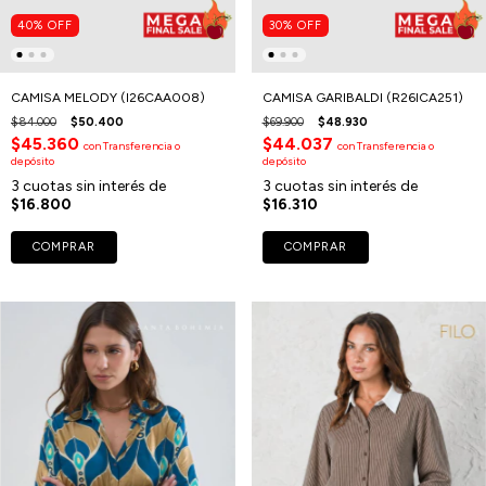
40
%
OFF
30
%
OFF
CAMISA MELODY (I26CAA008)
CAMISA GARIBALDI (R26ICA251)
$84.000
$50.400
$69.900
$48.930
$45.360
$44.037
con
Transferencia o
con
Transferencia o
depósito
depósito
3
cuotas sin interés de
3
cuotas sin interés de
$16.800
$16.310
COMPRAR
COMPRAR