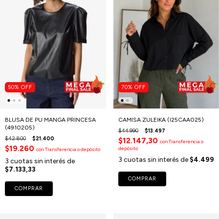
50
%
OFF
70
%
OFF
BLUSA DE PU MANGA PRINCESA
CAMISA ZULEIKA (I25CAA025)
(4910205)
$44.990
$13.497
$42.800
$21.400
$12.147,30
con
Transferencia o
$19.260
depósito
con
Transferencia o depósito
3
cuotas sin interés de
$4.499
3
cuotas sin interés de
$7.133,33
COMPRAR
COMPRAR