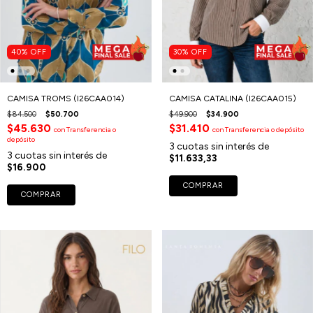
40
%
OFF
30
%
OFF
CAMISA TROMS (I26CAA014)
CAMISA CATALINA (I26CAA015)
$84.500
$50.700
$49.900
$34.900
$45.630
$31.410
con
Transferencia o
con
Transferencia o depósito
depósito
3
cuotas sin interés de
3
cuotas sin interés de
$11.633,33
$16.900
COMPRAR
COMPRAR