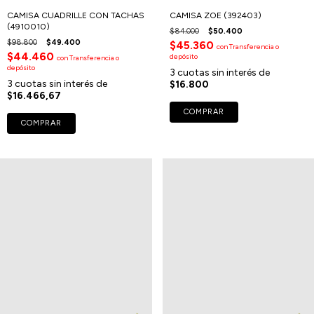
CAMISA CUADRILLE CON TACHAS
CAMISA ZOE (392403)
(4910010)
$84.000
$50.400
$98.800
$49.400
$45.360
con
Transferencia o
$44.460
depósito
con
Transferencia o
depósito
3
cuotas sin interés de
3
cuotas sin interés de
$16.800
$16.466,67
COMPRAR
COMPRAR