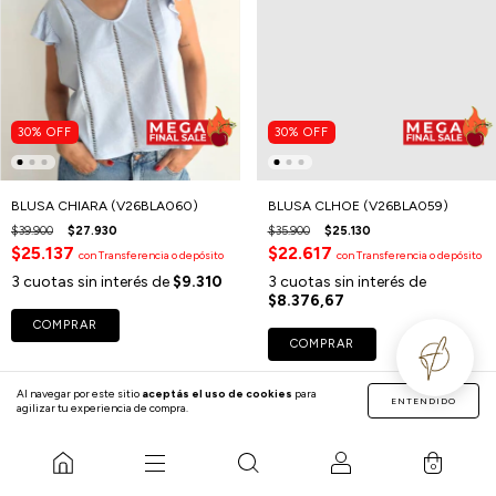
30
%
OFF
30
%
OFF
BLUSA CHIARA (V26BLA060)
BLUSA CLHOE (V26BLA059)
$39.900
$27.930
$35.900
$25.130
$25.137
$22.617
con
Transferencia o depósito
con
Transferencia o depósito
3
cuotas sin interés de
$9.310
3
cuotas sin interés de
$8.376,67
COMPRAR
COMPRAR
Al navegar por este sitio
aceptás el uso de cookies
para
ENTENDIDO
agilizar tu experiencia de compra.
0