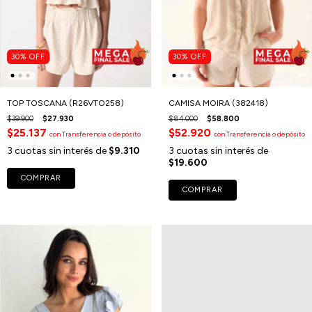
30
%
OFF
30
%
OFF
TOP TOSCANA (R26VTO258)
CAMISA MOIRA (382418)
$39.900
$27.930
$84.000
$58.800
$25.137
$52.920
con
Transferencia o depósito
con
Transferencia o depósito
3
cuotas sin interés de
$9.310
3
cuotas sin interés de
$19.600
COMPRAR
COMPRAR