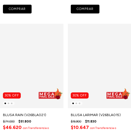
COMPRAR
COMPRAR
30
%
OFF
30
%
OFF
BLUSA RAIN (V26BLA021)
BLUSA LARIMAR (V26BLA015)
$74.000
$51.800
$16.900
$11.830
$46.620
$10.647
con
Transferencia o
con
Transferencia o