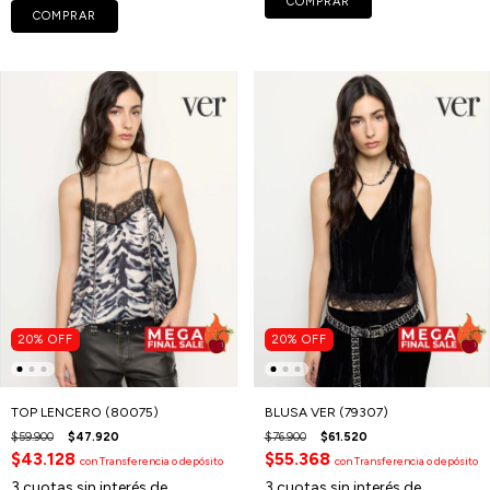
COMPRAR
COMPRAR
20
%
OFF
20
%
OFF
TOP LENCERO (80075)
BLUSA VER (79307)
$59.900
$47.920
$76.900
$61.520
$43.128
$55.368
con
Transferencia o depósito
con
Transferencia o depósito
3
cuotas sin interés de
3
cuotas sin interés de