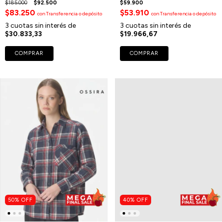
$185.000
$92.500
$59.900
$83.250
$53.910
con
Transferencia o depósito
con
Transferencia o depósito
3
cuotas sin interés de
3
cuotas sin interés de
$30.833,33
$19.966,67
COMPRAR
COMPRAR
50
%
OFF
40
%
OFF