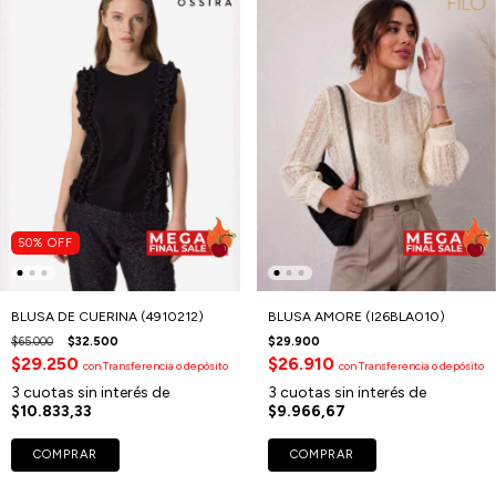
50
%
OFF
BLUSA DE CUERINA (4910212)
BLUSA AMORE (I26BLA010)
$65.000
$32.500
$29.900
$29.250
$26.910
con
Transferencia o depósito
con
Transferencia o depósito
3
cuotas sin interés de
3
cuotas sin interés de
$10.833,33
$9.966,67
COMPRAR
COMPRAR