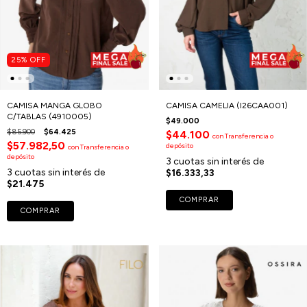
25
%
OFF
CAMISA MANGA GLOBO
CAMISA CAMELIA (I26CAA001)
C/TABLAS (4910005)
$49.000
$85.900
$64.425
$44.100
con
Transferencia o
$57.982,50
depósito
con
Transferencia o
depósito
3
cuotas sin interés de
3
cuotas sin interés de
$16.333,33
$21.475
COMPRAR
COMPRAR