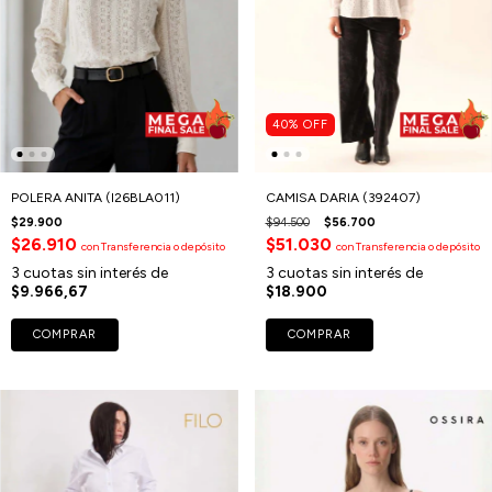
40
%
OFF
POLERA ANITA (I26BLA011)
CAMISA DARIA (392407)
$29.900
$94.500
$56.700
$26.910
$51.030
con
Transferencia o depósito
con
Transferencia o depósito
3
cuotas sin interés de
3
cuotas sin interés de
$9.966,67
$18.900
COMPRAR
COMPRAR