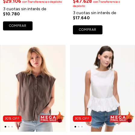
$29.106
$47.628
con
Transferencia o depósito
con
Transferencia o
depósito
3
cuotas sin interés de
3
cuotas sin interés de
$10.780
$17.640
COMPRAR
COMPRAR
30
%
OFF
30
%
OFF