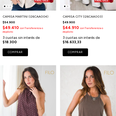
CAMISA MARTINI (I26CAA004)
CAMISA CITY (I26CAA003)
$54.900
$49.900
$49.410
$44.910
con
Transferencia o
con
Transferencia o
depósito
depósito
3
cuotas sin interés de
3
cuotas sin interés de
$18.300
$16.633,33
COMPRAR
COMPRAR