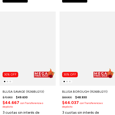
30
%
OFF
30
%
OFF
BLUSA SAVAGE (R26IBU213)
BLUSA BOROUGH (R26IBU211)
$70.900
$49.630
$69.900
$48.930
$44.667
$44.037
con
Transferencia o
con
Transferencia o
depósito
depósito
3
cuotas sin interés de
3
cuotas sin interés de