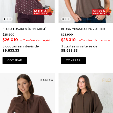
BLUSA LUNARES (I26BLA004)
BLUSA MIRANDA (I26BLA003)
$28.900
$25.900
$26.010
$23.310
con
Transferencia o depósito
con
Transferencia o depósito
3
cuotas sin interés de
3
cuotas sin interés de
$9.633,33
$8.633,33
COMPRAR
COMPRAR