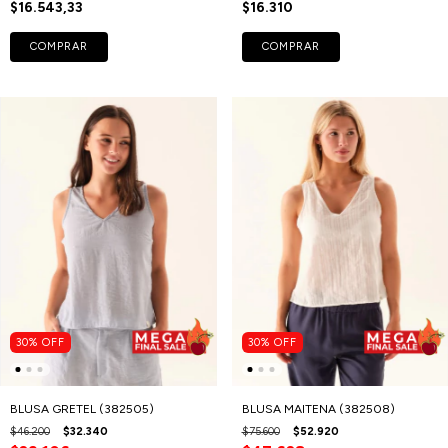
$16.543,33
$16.310
COMPRAR
COMPRAR
30
%
OFF
30
%
OFF
BLUSA GRETEL (382505)
BLUSA MAITENA (382508)
$46.200
$32.340
$75.600
$52.920