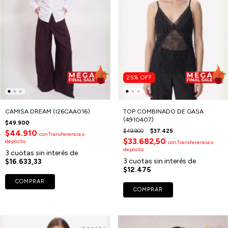
25
%
OFF
CAMISA DREAM (I26CAA016)
TOP COMBINADO DE GASA
(4910407)
$49.900
$49.900
$37.425
$44.910
con
Transferencia o
$33.682,50
depósito
con
Transferencia o
depósito
3
cuotas sin interés de
3
cuotas sin interés de
$16.633,33
$12.475
COMPRAR
COMPRAR