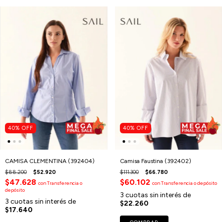
40
%
OFF
40
%
OFF
CAMISA CLEMENTINA (392404)
Camisa Faustina (392402)
$88.200
$52.920
$111.300
$66.780
$47.628
$60.102
con
Transferencia o
con
Transferencia o depósito
depósito
3
cuotas sin interés de
3
cuotas sin interés de
$22.260
$17.640