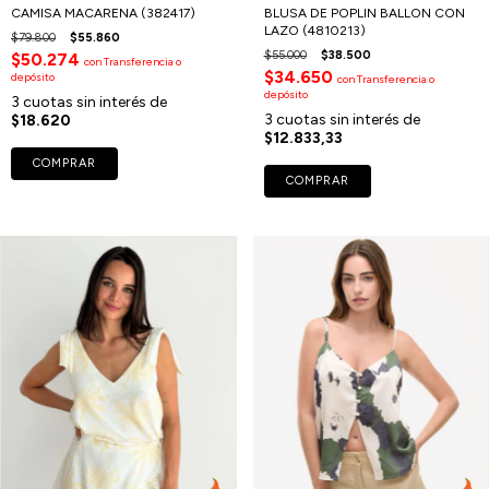
CAMISA MACARENA (382417)
BLUSA DE POPLIN BALLON CON
LAZO (4810213)
$79.800
$55.860
$55.000
$38.500
$50.274
con
Transferencia o
$34.650
depósito
con
Transferencia o
depósito
3
cuotas sin interés de
3
cuotas sin interés de
$18.620
$12.833,33
COMPRAR
COMPRAR