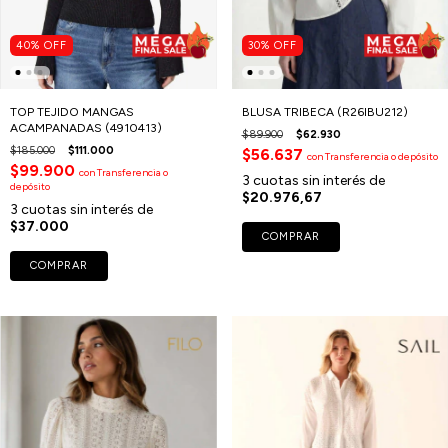
40
%
OFF
30
%
OFF
TOP TEJIDO MANGAS
BLUSA TRIBECA (R26IBU212)
ACAMPANADAS (4910413)
$89.900
$62.930
$185.000
$111.000
$56.637
con
Transferencia o depósito
$99.900
con
Transferencia o
3
cuotas sin interés de
depósito
$20.976,67
3
cuotas sin interés de
$37.000
COMPRAR
COMPRAR