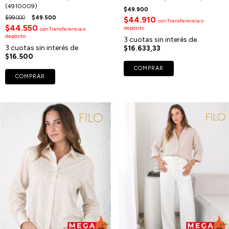
(4910009)
$49.900
$99.000
$49.500
$44.910
con
Transferencia o
$44.550
depósito
con
Transferencia o
depósito
3
cuotas sin interés de
3
cuotas sin interés de
$16.633,33
$16.500
COMPRAR
COMPRAR