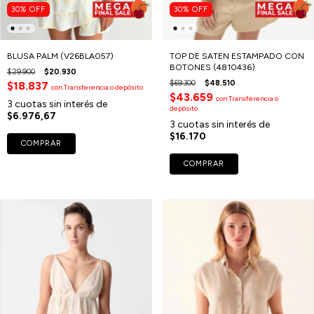
30
%
OFF
30
%
OFF
BLUSA PALM (V26BLA057)
TOP DE SATEN ESTAMPADO CON
BOTONES (4810436)
$29.900
$20.930
$69.300
$48.510
$18.837
con
Transferencia o depósito
$43.659
con
Transferencia o
3
cuotas sin interés de
depósito
$6.976,67
3
cuotas sin interés de
$16.170
COMPRAR
COMPRAR