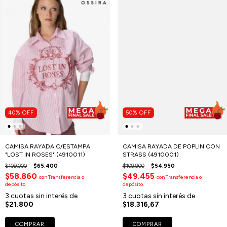
40
%
OFF
50
%
OFF
CAMISA RAYADA C/ESTAMPA
CAMISA RAYADA DE POPLIN CON
"LOST IN ROSES" (4910011)
STRASS (4910001)
$109.000
$65.400
$109.900
$54.950
$58.860
$49.455
con
Transferencia o
con
Transferencia o
depósito
depósito
3
cuotas sin interés de
3
cuotas sin interés de
$21.800
$18.316,67
COMPRAR
COMPRAR