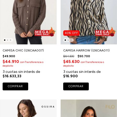
40
%
OFF
CAMISA CHIC (I26CAA007)
CAMISA HARROW (I26CAA011)
$49.900
$84.500
$50.700
$44.910
$45.630
con
Transferencia o
con
Transferencia o
depósito
depósito
3
cuotas sin interés de
3
cuotas sin interés de
$16.633,33
$16.900
COMPRAR
COMPRAR