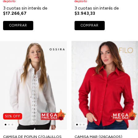
depósito
depósito
3
cuotas sin interés de
3
cuotas sin interés de
$17.266,67
$3.943,33
COMPRAR
COMPRAR
50
%
OFF
CAMISA DE POPLIN C/OJALILLOS
CAMISA MAR (I26CAA005)