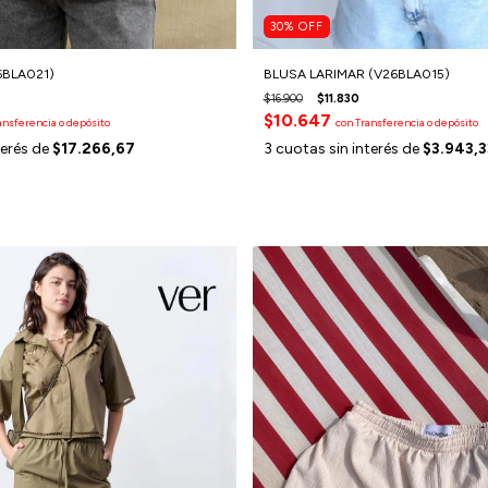
30
%
OFF
6BLA021)
BLUSA LARIMAR (V26BLA015)
$16.900
$11.830
$10.647
ansferencia o depósito
con
Transferencia o depósito
terés de
$17.266,67
3
cuotas sin interés de
$3.943,3