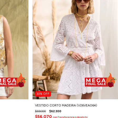
30
%
OFF
VESTIDO CORTO MADEIRA (V26VEA064)
$89.000
$62.300
$56.070
con
Transferencia o depósito