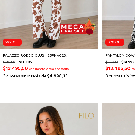
50
%
OFF
50
%
OFF
PALAZZO RODEO CLUB (I25PNA023)
PANTALON COW G
$29.990
$14.995
$29.990
$14.995
$13.495,50
$13.495,50
con
Transferencia o depósito
co
3
cuotas sin interés de
$4.998,33
3
cuotas sin in