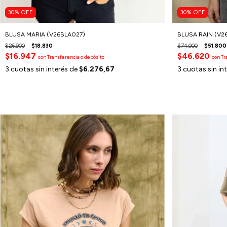
30
%
OFF
30
%
OFF
BLUSA MARIA (V26BLA027)
BLUSA RAIN (V2
$26.900
$18.830
$74.000
$51.800
$16.947
$46.620
con
Transferencia o depósito
con
Tr
3
cuotas sin interés de
$6.276,67
3
cuotas sin in