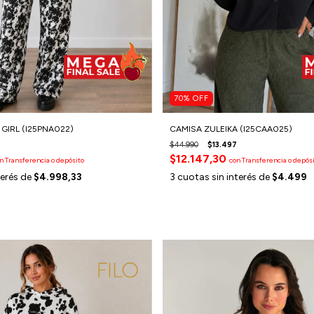
70
%
OFF
IRL (I25PNA022)
CAMISA ZULEIKA (I25CAA025)
$44.990
$13.497
$12.147,30
n
Transferencia o depósito
con
Transferencia o depós
terés de
$4.998,33
3
cuotas sin interés de
$4.499