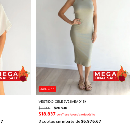
30
%
OFF
VESTIDO CELE (V26VEA016)
$29.900
$20.930
$18.837
con
Transferencia o depósito
67
3
cuotas sin interés de
$6.976,67