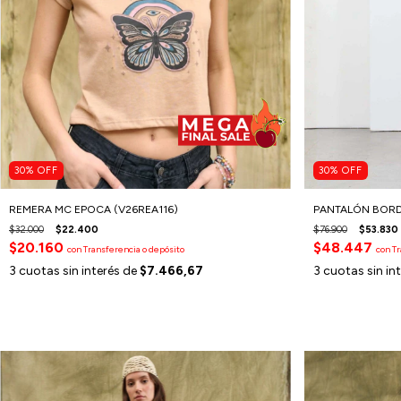
30
%
OFF
30
%
OFF
REMERA MC EPOCA (V26REA116)
PANTALÓN BORD
$32.000
$22.400
$76.900
$53.830
$20.160
$48.447
con
Transferencia o depósito
con
Tr
3
cuotas sin interés de
$7.466,67
3
cuotas sin in