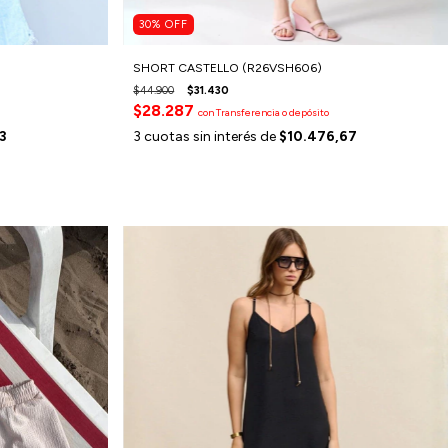
30
%
OFF
SHORT CASTELLO (R26VSH606)
$44.900
$31.430
$28.287
con
Transferencia o depósito
3
3
cuotas sin interés de
$10.476,67