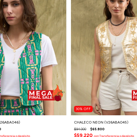
30
%
OFF
V26ABA046)
CHALECO NEON (V26ABA045)
0
$94.000
$65.800
$59.220
nsferencia o depósito
con
Transferencia o depósito