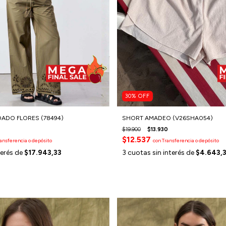
30
%
OFF
ADO FLORES (78494)
SHORT AMADEO (V26SHA054)
$19.900
$13.930
$12.537
ansferencia o depósito
con
Transferencia o depósito
terés de
$17.943,33
3
cuotas sin interés de
$4.643,