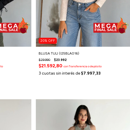
20
%
OFF
BLUSA TULI (I25BLA016)
$29.990
$23.992
$21.592,80
ito
con
Transferencia o depósito
3
cuotas sin interés de
$7.997,33