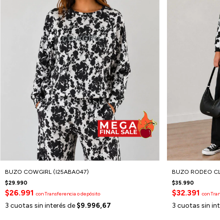
BUZO COWGIRL (I25ABA047)
BUZO RODEO CL
$29.990
$35.990
$26.991
$32.391
con
Transferencia o depósito
con
Tran
3
cuotas sin interés de
$9.996,67
3
cuotas sin in