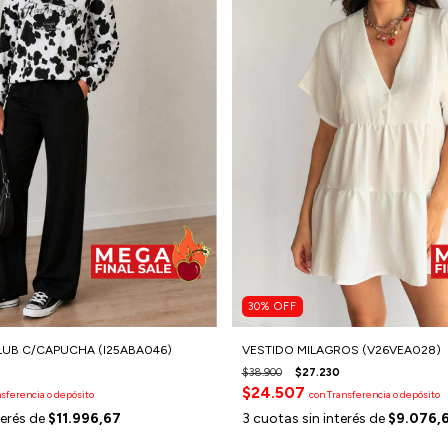
30
%
OFF
UB C/CAPUCHA (I25ABA046)
VESTIDO MILAGROS (V26VEA028)
$38.900
$27.230
$24.507
sferencia o depósito
con
Transferencia o depósito
terés de
$11.996,67
3
cuotas sin interés de
$9.076,