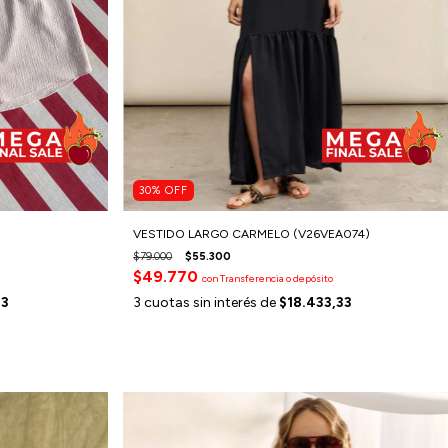
30
%
OFF
VESTIDO LARGO CARMELO (V26VEA074)
$79.000
$55.300
$49.770
con
Transferencia o depósito
33
3
cuotas sin interés de
$18.433,33