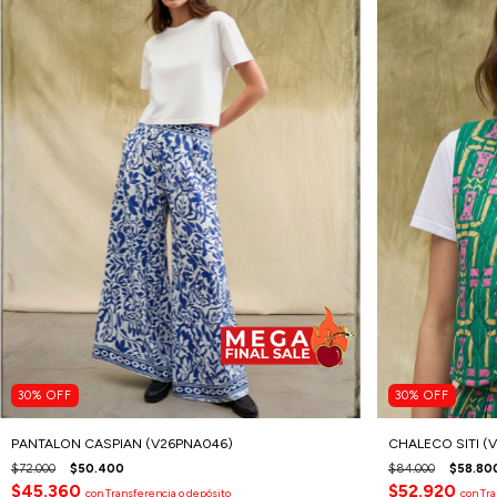
30
%
OFF
30
%
OFF
PANTALON CASPIAN (V26PNA046)
CHALECO SITI (
$72.000
$50.400
$84.000
$58.80
$45.360
$52.920
con
Transferencia o depósito
con
Tra