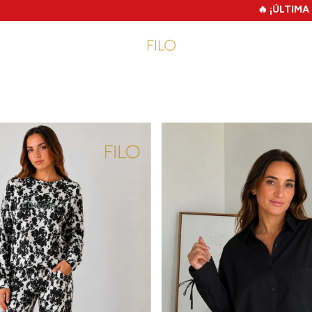
🔥 ¡ÚLTIMA CHANCE! 🔥 MEGA FILO SALE - H