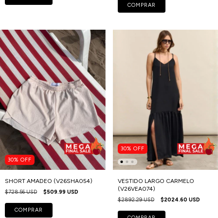
COMPRAR
30
%
OFF
30
%
OFF
SHORT AMADEO (V26SHA054)
VESTIDO LARGO CARMELO
(V26VEA074)
$728.56 USD
$509.99 USD
$2892.29 USD
$2024.60 USD
COMPRAR
COMPRAR