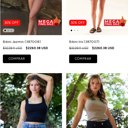
30
%
OFF
30
%
OFF
Bikini Jazmin (387008)
Bikini Iris (387007)
$3229.11 USD
$2260.38 USD
$3229.11 USD
$2260.38 USD
COMPRAR
COMPRAR