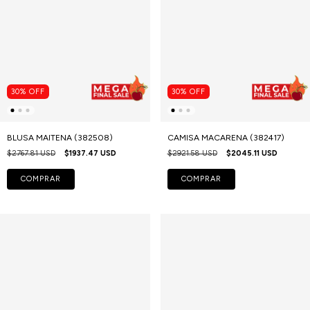
30
%
OFF
30
%
OFF
BLUSA MAITENA (382508)
CAMISA MACARENA (382417)
$2767.81 USD
$1937.47 USD
$2921.58 USD
$2045.11 USD
COMPRAR
COMPRAR