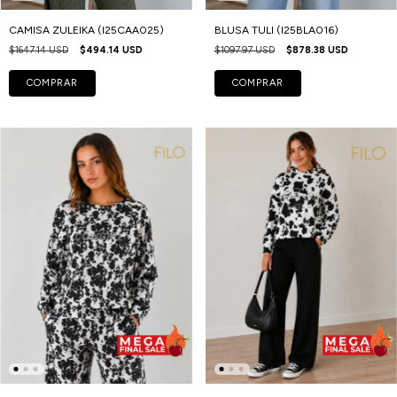
CAMISA ZULEIKA (I25CAA025)
BLUSA TULI (I25BLA016)
$1647.14 USD
$494.14 USD
$1097.97 USD
$878.38 USD
COMPRAR
COMPRAR