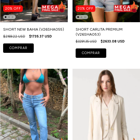
20
%
OFF
20
%
OFF
SHORT NEW BAHIA (V26SHA055)
SHORT CARLITA PREMIUM
(V26SHA053)
$2169.22 USD
$1735.37 USD
$3291.35 USD
$2633.08 USD
COMPRAR
COMPRAR