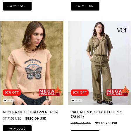
COMPRAR
COMPRAR
30
%
OFF
30
%
OFF
REMERA MC EPOCA (V26REA116)
PANTALÓN BORDADO FLORES
(78494)
$1171.56 USD
$820.09 USD
$2815.41 USD
$1970.78 USD
COMPRAR