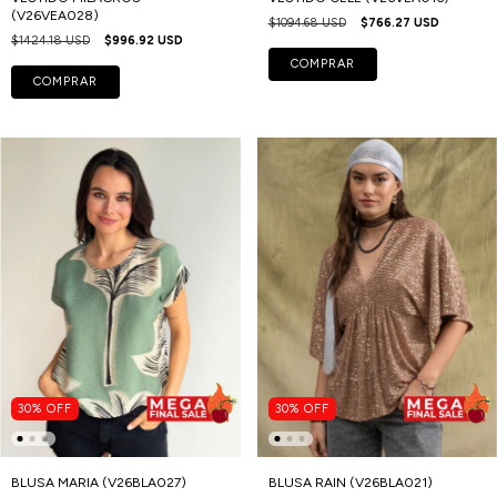
(V26VEA028)
$1094.68 USD
$766.27 USD
$1424.18 USD
$996.92 USD
COMPRAR
COMPRAR
30
%
OFF
30
%
OFF
BLUSA MARIA (V26BLA027)
BLUSA RAIN (V26BLA021)