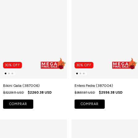
30
%
OFF
30
%
OFF
Bikini Galia (387006)
Entero Fedra (387004)
$3229.11 USD
$2260.38 USD
$3651.97 USD
$2556.38 USD
COMPRAR
COMPRAR