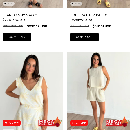
JEAN SKINNY MAGIC
POLLERA PALM PAREO
(V26JEA001)
(V26FAA016)
$1830.20 USD
$1281.14 USD
$875.01 USD
$612.51 USD
COMPRAR
COMPRAR
30
%
OFF
30
%
OFF