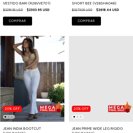
VESTIDO BARI (R26VVE701)
SHORT BEE (V26SHA046)
$3291.35 USD
$2303.95 USD
$3273.05 USD
$2618.44 USD
COMPRAR
COMPRAR
20
%
OFF
20
%
OFF
JEAN INDIA BOOTCUT
JEAN PRIME WIDE LEG RIGIDO