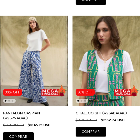
30
%
OFF
30
%
OFF
PANTALON CASPIAN
CHALECO SITI (V26ABA046)
(V26PNA046)
$3075.35 USD
$2152.74 USD
$2636.01 USD
$1845.21 USD
COMPRAR
COMPRAR