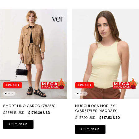
30
%
OFF
30
%
OFF
SHORT LINO CARGO (78258)
MUSCULOSA MORLEY
C/BRETELES (4800219)
$2559.13 USD
$1791.39 USD
$1167.90 USD
$817.53 USD
COMPRAR
COMPRAR