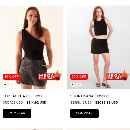
30
%
OFF
30
%
OFF
TOP JACINTA (385309)
SHORT IVANA (385201)
$1307.02 USD
$914.92 USD
$2998.46 USD
$2098.92 USD
COMPRAR
COMPRAR