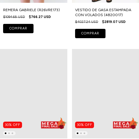
REMERA GABRIELE (R26VRE173)
VESTIDO DE GASA ESTAMPADA
CON VOLADOS (4820017)
$1094.68 USD
$766.27 USD
$4027.24 USD
$2819.07 USD
COMPRAR
COMPRAR
30
%
OFF
30
%
OFF