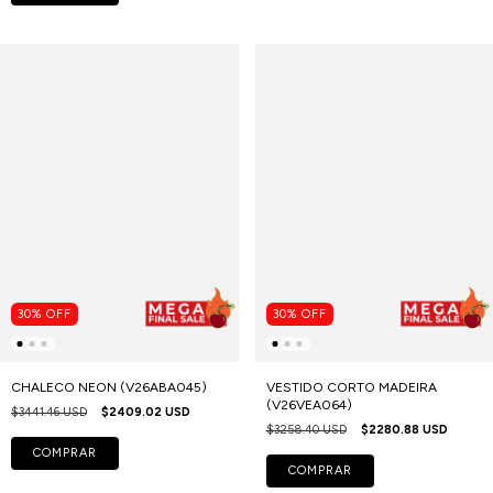
30
%
OFF
30
%
OFF
CHALECO NEON (V26ABA045)
VESTIDO CORTO MADEIRA
(V26VEA064)
$3441.46 USD
$2409.02 USD
$3258.40 USD
$2280.88 USD
COMPRAR
COMPRAR