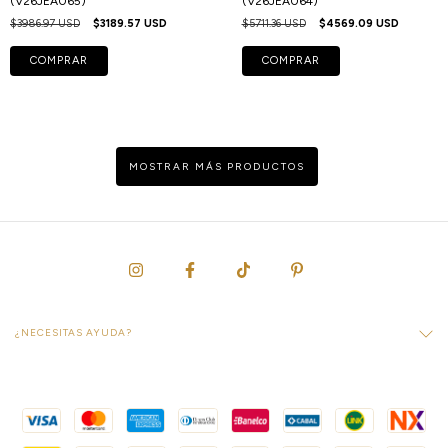
(V26JEA065)
(V26JEA064)
$3986.97 USD
$3189.57 USD
$5711.36 USD
$4569.09 USD
COMPRAR
COMPRAR
MOSTRAR MÁS PRODUCTOS
¿NECESITAS AYUDA?