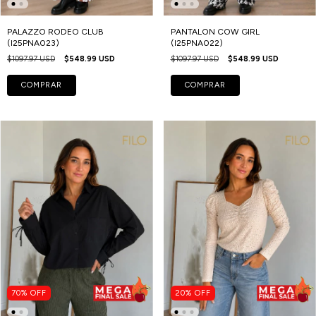
PALAZZO RODEO CLUB
PANTALON COW GIRL
(I25PNA023)
(I25PNA022)
$1097.97 USD
$548.99 USD
$1097.97 USD
$548.99 USD
COMPRAR
COMPRAR
70
%
OFF
20
%
OFF