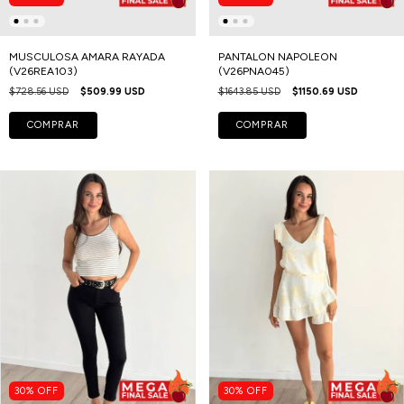
MUSCULOSA AMARA RAYADA
PANTALON NAPOLEON
(V26REA103)
(V26PNA045)
$728.56 USD
$509.99 USD
$1643.85 USD
$1150.69 USD
COMPRAR
COMPRAR
30
%
OFF
30
%
OFF