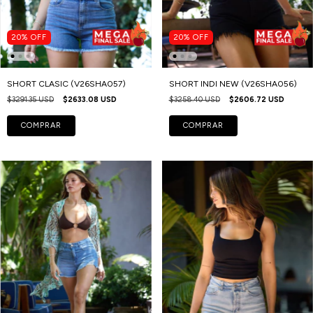
20
%
OFF
20
%
OFF
SHORT CLASIC (V26SHA057)
SHORT INDI NEW (V26SHA056)
$3291.35 USD
$2633.08 USD
$3258.40 USD
$2606.72 USD
COMPRAR
COMPRAR