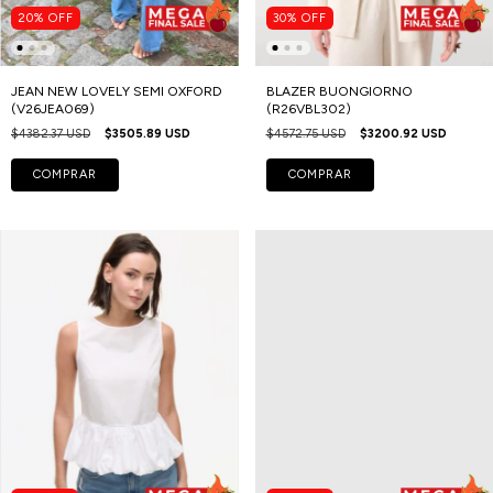
20
%
OFF
30
%
OFF
JEAN NEW LOVELY SEMI OXFORD
BLAZER BUONGIORNO
(V26JEA069)
(R26VBL302)
$4382.37 USD
$3505.89 USD
$4572.75 USD
$3200.92 USD
COMPRAR
COMPRAR