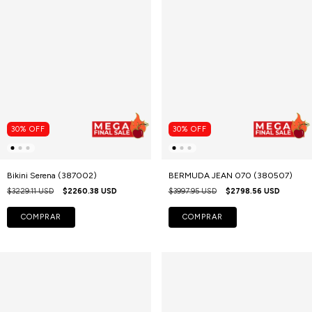
30
%
OFF
30
%
OFF
Bikini Serena (387002)
BERMUDA JEAN 070 (380507)
$3229.11 USD
$2260.38 USD
$3997.95 USD
$2798.56 USD
COMPRAR
COMPRAR