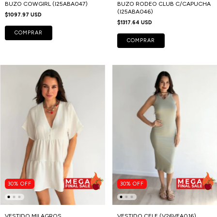
BUZO COWGIRL (I25ABA047)
BUZO RODEO CLUB C/CAPUCHA
(I25ABA046)
$1097.97 USD
$1317.64 USD
COMPRAR
COMPRAR
30
%
OFF
30
%
OFF
VESTIDO MILAGROS
VESTIDO CELE (V26VEA016)