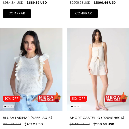
$984.84 USD
$689.39 USD
$2709.23 USD
$1896.46 USD
COMPRAR
COMPRAR
30
%
OFF
30
%
OFF
BLUSA LARIMAR (V26BLA015)
SHORT CASTELLO (R26VSH606)
$618.73 USD
$433.11 USD
$1643.85 USD
$1150.69 USD