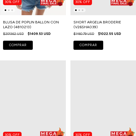
30
%
OFF
30
%
OFF
BLUSA DE POPLIN BALLON CON
SHORT ARGELIA BRODERIE
LAZO (4810213)
(V26SHA039)
$2013.62 USD
$1409.53 USD
$1460.79 USD
$1022.55 USD
COMPRAR
COMPRAR
30
%
OFF
30
%
OFF