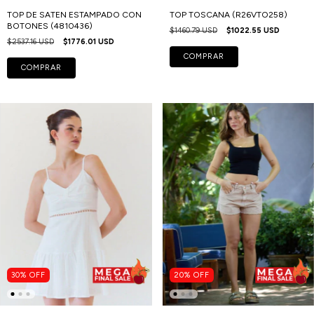
TOP DE SATEN ESTAMPADO CON
TOP TOSCANA (R26VTO258)
BOTONES (4810436)
$1460.79 USD
$1022.55 USD
$2537.16 USD
$1776.01 USD
COMPRAR
COMPRAR
30
%
OFF
20
%
OFF