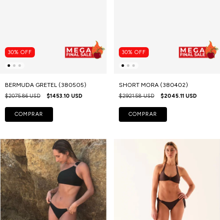
30
%
OFF
30
%
OFF
BERMUDA GRETEL (380505)
SHORT MORA (380402)
$2075.86 USD
$1453.10 USD
$2921.58 USD
$2045.11 USD
COMPRAR
COMPRAR