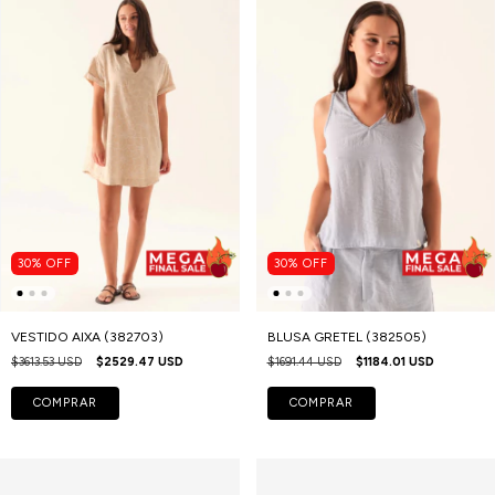
30
%
OFF
30
%
OFF
VESTIDO AIXA (382703)
BLUSA GRETEL (382505)
$3613.53 USD
$2529.47 USD
$1691.44 USD
$1184.01 USD
COMPRAR
COMPRAR