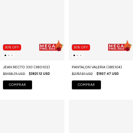
30
%
OFF
30
%
OFF
JEAN RECTO 330 (380102)
PANTALON VALERIA (385104)
$5458.74 USD
$3821.12 USD
$2767.81 USD
$1937.47 USD
COMPRAR
COMPRAR