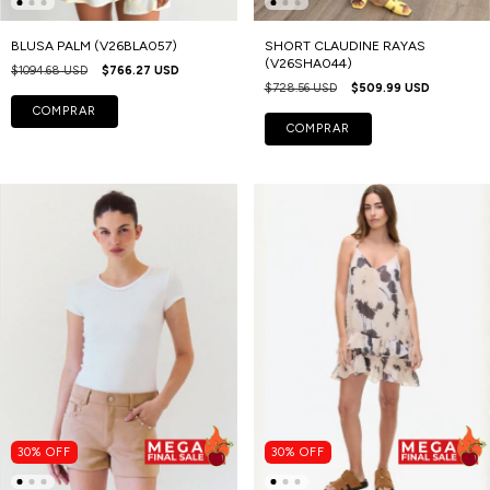
BLUSA PALM (V26BLA057)
SHORT CLAUDINE RAYAS
(V26SHA044)
$1094.68 USD
$766.27 USD
$728.56 USD
$509.99 USD
COMPRAR
COMPRAR
30
%
OFF
30
%
OFF