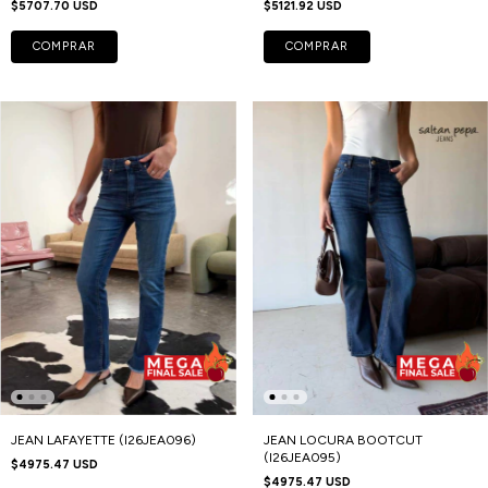
$5707.70 USD
$5121.92 USD
COMPRAR
COMPRAR
JEAN LAFAYETTE (I26JEA096)
JEAN LOCURA BOOTCUT
(I26JEA095)
$4975.47 USD
$4975.47 USD