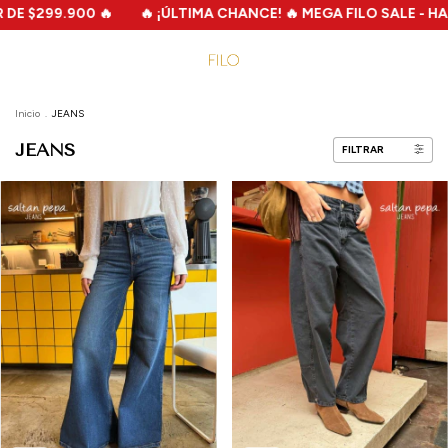
LTIMA CHANCE! 🔥 MEGA FILO SALE - HASTA 70%OFF - 2X1 - CUOT
Inicio
.
JEANS
JEANS
FILTRAR