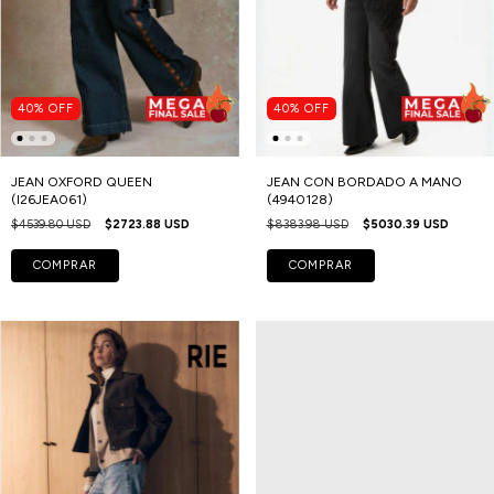
40
%
OFF
40
%
OFF
JEAN OXFORD QUEEN
JEAN CON BORDADO A MANO
(I26JEA061)
(4940128)
$4539.80 USD
$2723.88 USD
$8383.98 USD
$5030.39 USD
COMPRAR
COMPRAR