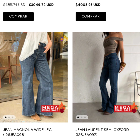
$4356.74 USD
$3049.72 USD
$4008.93 USD
COMPRAR
COMPRAR
JEAN MAGNOLIA WIDE LEG
JEAN LAURENT SEMI OXFORD
(I26JEA098)
(I26JEA097)