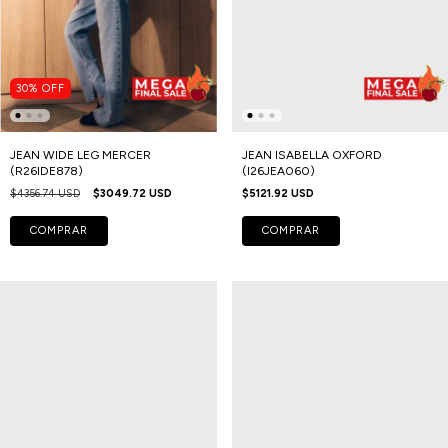
30
%
OFF
JEAN WIDE LEG MERCER
JEAN ISABELLA OXFORD
(R26IDE878)
(I26JEA060)
$4356.74 USD
$3049.72 USD
$5121.92 USD
COMPRAR
COMPRAR