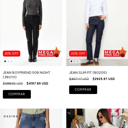
30
%
OFF
20
%
OFF
JEAN BOYFRIEND 509 NIGHT
JEAN SLIM FIT (80205)
(390111)
$3657.47 USD
$2925.97 USD
$5996.92 USD
$4197.85 USD
COMPRAR
COMPRAR