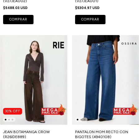
(V27JEA002)
(V27JEA001)
$5488.03 USD
$5304.97 USD
COMPRAR
COMPRAR
30
%
OFF
JEAN BOTAMANGA CROW
PANTALON MOM RECTO CON
(R26IDE889)
BIGOTES (4940108)