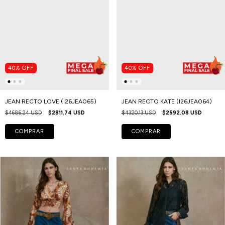
40
%
OFF
40
%
OFF
JEAN RECTO LOVE (I26JEA065)
JEAN RECTO KATE (I26JEA064)
$4686.24 USD
$2811.74 USD
$4320.13 USD
$2592.08 USD
COMPRAR
COMPRAR