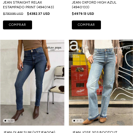
JEAN STRAIGHT RELAX
JEAN OXFORD HIGH AZUL
ESTAMPADO PRINT (4940143)
(4940133)
$7303.95 USD
$4382.37 USD
$4979.13 USD
COMPRAR
COMPRAR
JEAN GLAM SLIM (V27JEA004)
JEAN JOSE 303 BOOTCUT