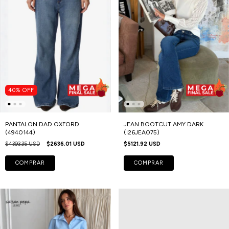
40
%
OFF
PANTALON DAD OXFORD
JEAN BOOTCUT AMY DARK
(4940144)
(I26JEA075)
$4393.35 USD
$2636.01 USD
$5121.92 USD
COMPRAR
COMPRAR