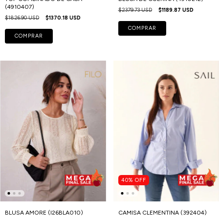
(4910407)
$2379.73 USD
$1189.87 USD
$1826.90 USD
$1370.18 USD
COMPRAR
COMPRAR
40
%
OFF
BLUSA AMORE (I26BLA010)
CAMISA CLEMENTINA (392404)