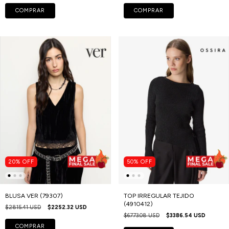
COMPRAR
COMPRAR
20
%
OFF
50
%
OFF
BLUSA VER (79307)
TOP IRREGULAR TEJIDO
(4910412)
$2815.41 USD
$2252.32 USD
$6773.08 USD
$3386.54 USD
COMPRAR