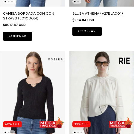
CAMISA BORDADA CON CON
BLUSA ATHENA (V27BLA001)
STRASS (5010005I)
$984.84 USD
$8017.87 USD
COMPRAR
COMPRAR
40
%
OFF
30
%
OFF