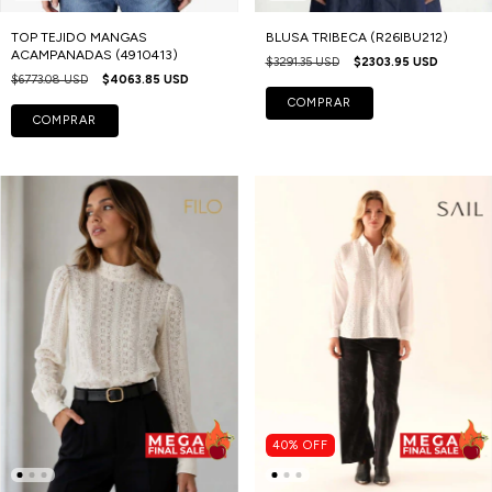
TOP TEJIDO MANGAS
BLUSA TRIBECA (R26IBU212)
ACAMPANADAS (4910413)
$3291.35 USD
$2303.95 USD
$6773.08 USD
$4063.85 USD
COMPRAR
COMPRAR
40
%
OFF