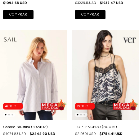
$1094.68 USD
$3229.11 USD
$1937.47 USD
COMPRAR
COMPRAR
40
%
OFF
20
%
OFF
Camisa Faustina (392402)
TOP LENCERO (80075)
$4074.83 USD
$2444.90 USD
$2193.01 USD
$1754.41 USD