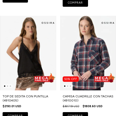
COMPRAR
50
%
OFF
TOP DE SEDITA CON PUNTILLA
CAMISA CUADRILLE CON TACHAS
(4910405)
(4910010)
$2193.01 USD
$3617.19 USD
$1808.60 USD
COMPRAR
COMPRAR