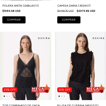
POLERA ANITA (I26BLA011)
CAMISA DARIA (392407)
$1094.68 USD
$3459.76 USD
$2075.86 USD
COMPRAR
COMPRAR
25
%
OFF
50
%
OFF
TOP COMBINADO DE GASA
BLUSA DE CUERINA (4910212)