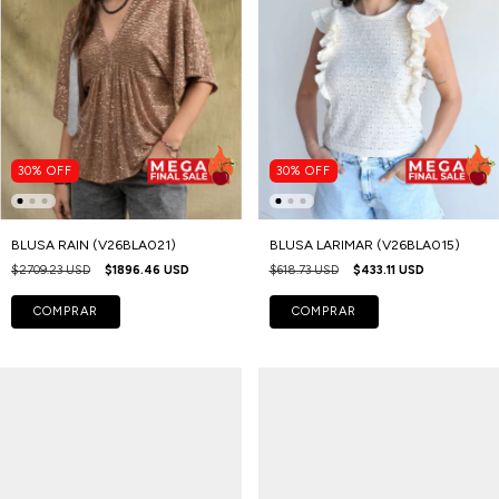
30
%
OFF
30
%
OFF
BLUSA RAIN (V26BLA021)
BLUSA LARIMAR (V26BLA015)
$2709.23 USD
$1896.46 USD
$618.73 USD
$433.11 USD
COMPRAR
COMPRAR