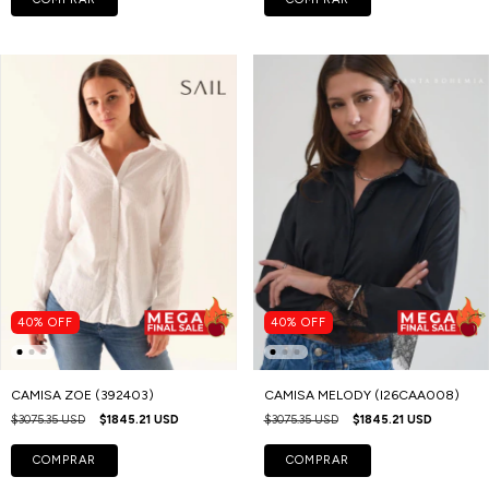
40
%
OFF
40
%
OFF
CAMISA ZOE (392403)
CAMISA MELODY (I26CAA008)
$3075.35 USD
$1845.21 USD
$3075.35 USD
$1845.21 USD
COMPRAR
COMPRAR