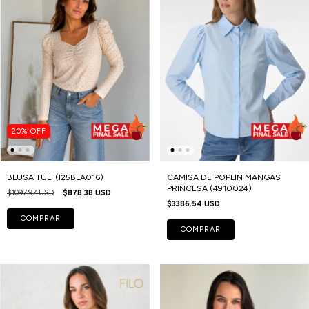
20
%
OFF
BLUSA TULI (I25BLA016)
CAMISA DE POPLIN MANGAS
PRINCESA (4910024)
$1097.97 USD
$878.38 USD
$3386.54 USD
COMPRAR
COMPRAR