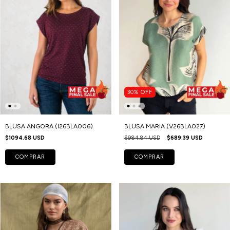
30
%
OFF
BLUSA ANGORA (I26BLA006)
BLUSA MARIA (V26BLA027)
$1094.68 USD
$984.84 USD
$689.39 USD
COMPRAR
COMPRAR