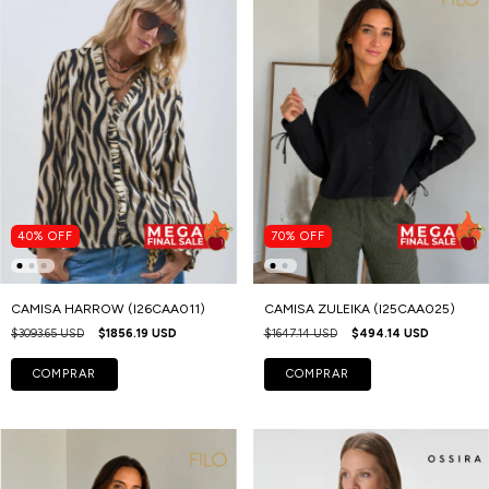
40
%
OFF
70
%
OFF
CAMISA HARROW (I26CAA011)
CAMISA ZULEIKA (I25CAA025)
$3093.65 USD
$1856.19 USD
$1647.14 USD
$494.14 USD
COMPRAR
COMPRAR