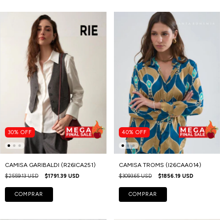
30
%
OFF
40
%
OFF
CAMISA GARIBALDI (R26ICA251)
CAMISA TROMS (I26CAA014)
$2559.13 USD
$1791.39 USD
$3093.65 USD
$1856.19 USD
COMPRAR
COMPRAR