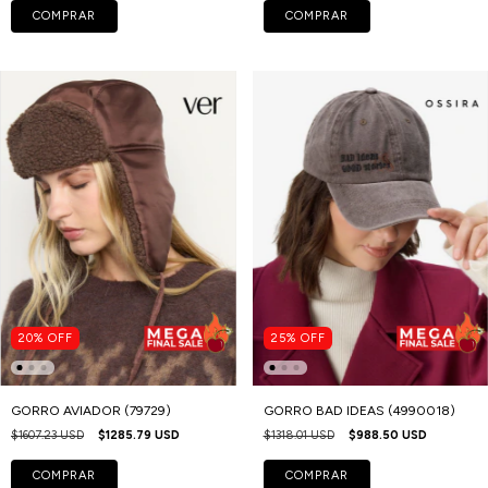
COMPRAR
COMPRAR
20
%
OFF
25
%
OFF
GORRO AVIADOR (79729)
GORRO BAD IDEAS (4990018)
$1607.23 USD
$1285.79 USD
$1318.01 USD
$988.50 USD
COMPRAR
COMPRAR