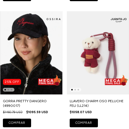
25
%
OFF
GORRA PRETTY DANGERO
LLAVERO CHARM OSO PELUCHE
(4990017)
FELI (LL214)
$1460.79 USD
$1095.59 USD
$1058.07 USD
COMPRAR
COMPRAR