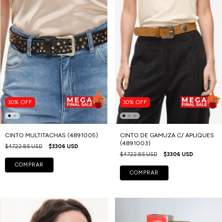
30
%
OFF
30
%
OFF
CINTO MULTITACHAS (4891005)
CINTO DE GAMUZA C/ APLIQUES
(4891003)
$4722.85 USD
$3306 USD
$4722.85 USD
$3306 USD
COMPRAR
COMPRAR