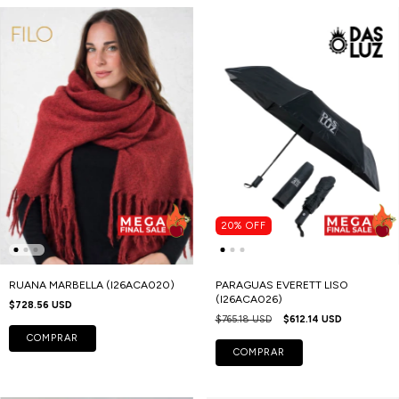
20
%
OFF
RUANA MARBELLA (I26ACA020)
PARAGUAS EVERETT LISO
(I26ACA026)
$728.56 USD
$765.18 USD
$612.14 USD
COMPRAR
COMPRAR