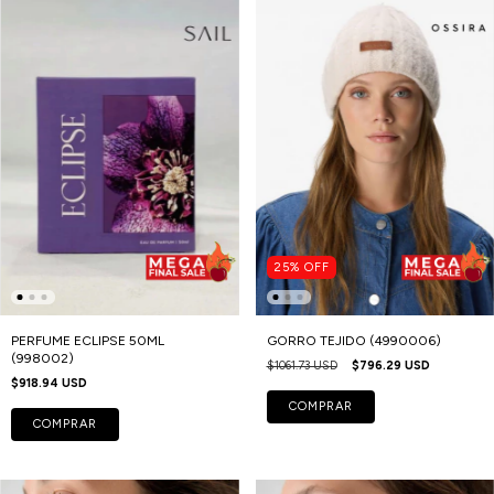
25
%
OFF
PERFUME ECLIPSE 50ML
GORRO TEJIDO (4990006)
(998002)
$1061.73 USD
$796.29 USD
$918.94 USD
COMPRAR
COMPRAR