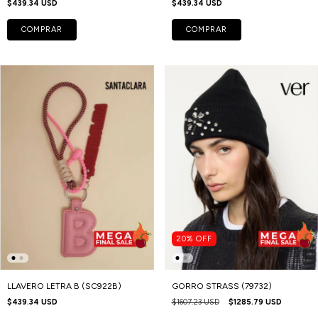
$439.34 USD
$439.34 USD
COMPRAR
COMPRAR
20
%
OFF
LLAVERO LETRA B (SC922B)
GORRO STRASS (79732)
$439.34 USD
$1607.23 USD
$1285.79 USD