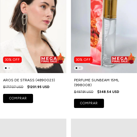
30
%
OFF
30
%
OFF
AROS DE STRASS (4890023)
PERFUME SUNBEAM 15ML
(998008)
$1717.07 USD
$1201.95 USD
$497.91 USD
$348.54 USD
COMPRAR
COMPRAR