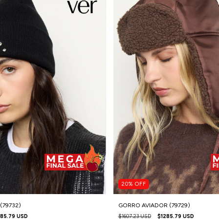
20
%
OFF
(79732)
GORRO AVIADOR (79729)
285.79 USD
$1607.23 USD
$1285.79 USD