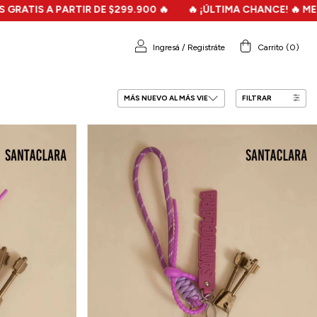
99.900 🔥
🔥 ¡ÚLTIMA CHANCE! 🔥 MEGA FILO SALE - HASTA 7
Ingresá
/
Registráte
Carrito
(
0
)
FILTRAR