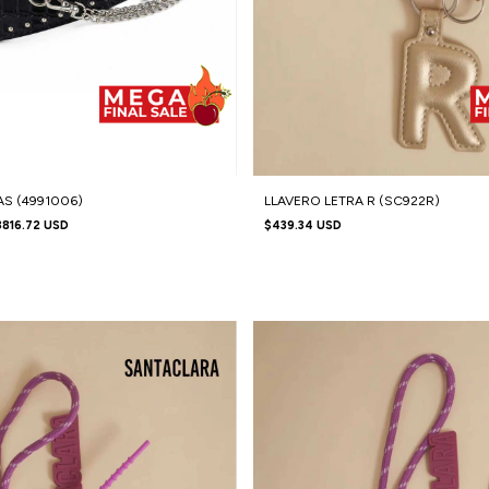
S (4991006)
LLAVERO LETRA R (SC922R)
3816.72 USD
$439.34 USD