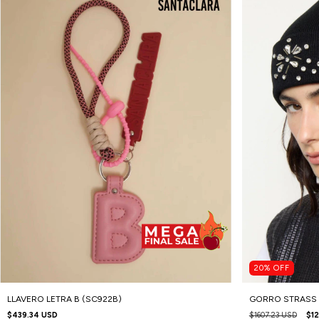
20
%
OFF
LLAVERO LETRA B (SC922B)
GORRO STRASS 
$439.34 USD
$1607.23 USD
$1