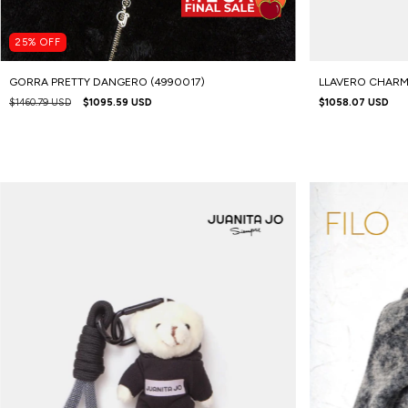
25
%
OFF
GORRA PRETTY DANGERO (4990017)
LLAVERO CHARM 
$1460.79 USD
$1095.59 USD
$1058.07 USD