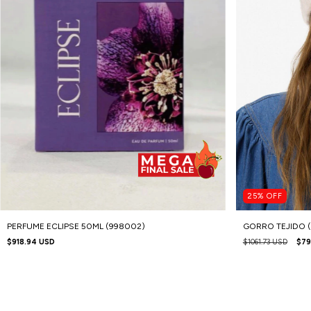
25
%
OFF
PERFUME ECLIPSE 50ML (998002)
GORRO TEJIDO 
$918.94 USD
$1061.73 USD
$79