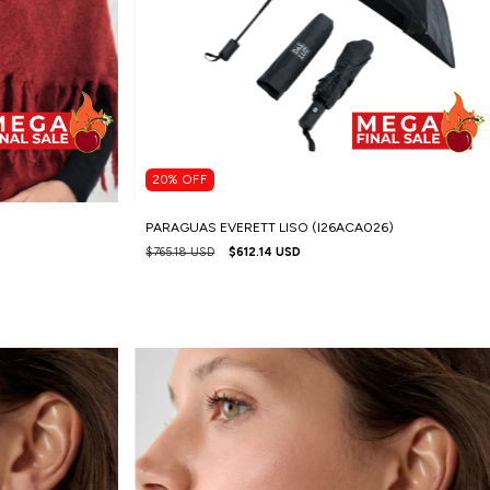
20
%
OFF
PARAGUAS EVERETT LISO (I26ACA026)
$765.18 USD
$612.14 USD