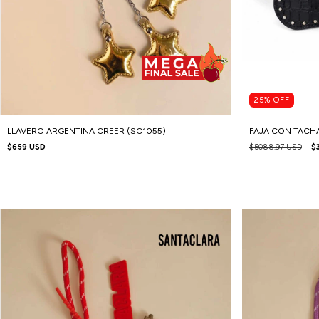
25
%
OFF
LLAVERO ARGENTINA CREER (SC1055)
FAJA CON TACHA
$659 USD
$5088.97 USD
$