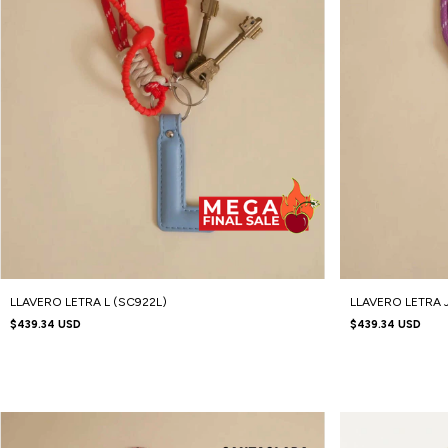
LLAVERO LETRA L (SC922L)
LLAVERO LETRA J
$439.34 USD
$439.34 USD