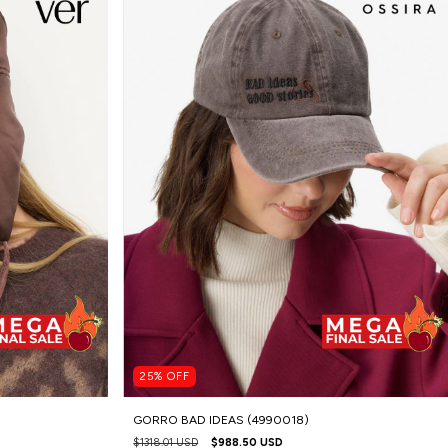
25
%
OFF
GORRO BAD IDEAS (4990018)
$1318.01 USD
$988.50 USD