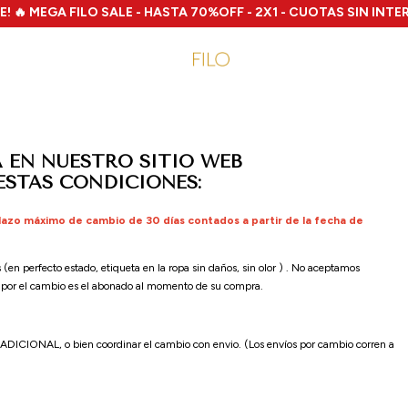
 MEGA FILO SALE - HASTA 70%OFF - 2X1 - CUOTAS SIN INTERÉS 
 EN NUESTRO SITIO WEB
STAS CONDICIONES:
lazo máximo de cambio de 30 días contados a partir de la fecha de
(en perfecto estado, etiqueta en la ropa sin daños, sin olor ) . No aceptamos
a por el cambio es el abonado al momento de su compra.
DICIONAL, o bien coordinar el cambio con envio. (Los envíos por cambio corren a