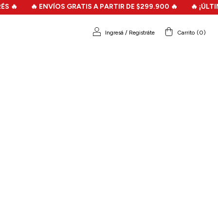
🔥
🔥 ENVÍOS GRATIS A PARTIR DE $299.900 🔥
🔥 ¡ÚLTIMA
Ingresá
/
Registráte
Carrito
(
0
)