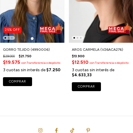
25
%
OFF
GORRO TEJIDO (4990006)
AROS CARMELA (V26ACA276)
$29.000
$21.750
$13.900
$19.575
$12.510
con
Transferencia o depósito
con
Transferencia o depósito
3
cuotas sin interés de
$7.250
3
cuotas sin interés de
$4.633,33
COMPRAR
COMPRAR