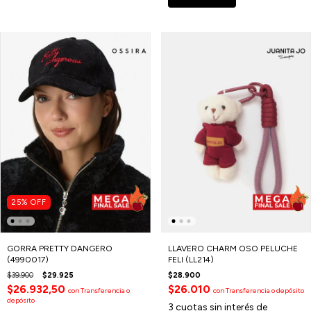
25
%
OFF
GORRA PRETTY DANGERO
LLAVERO CHARM OSO PELUCHE
(4990017)
FELI (LL214)
$39.900
$29.925
$28.900
$26.932,50
$26.010
con
Transferencia o
con
Transferencia o depósito
depósito
3
cuotas sin interés de