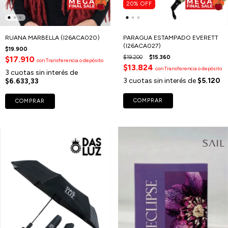
20
%
OFF
RUANA MARBELLA (I26ACA020)
PARAGUA ESTAMPADO EVERETT
(I26ACA027)
$19.900
$19.200
$15.360
$17.910
con
Transferencia o depósito
$13.824
con
Transferencia o depósito
3
cuotas sin interés de
3
cuotas sin interés de
$5.120
$6.633,33
COMPRAR
COMPRAR