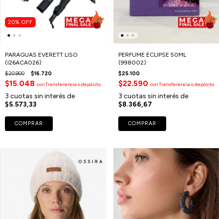
20
%
OFF
PARAGUAS EVERETT LISO
PERFUME ECLIPSE 50ML
(I26ACA026)
(998002)
$20.900
$16.720
$25.100
$15.048
$22.590
con
Transferencia o depósito
con
Transferencia o depósito
3
cuotas sin interés de
3
cuotas sin interés de
$5.573,33
$8.366,67
COMPRAR
COMPRAR