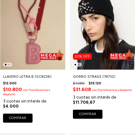
20
%
OFF
LLAVERO LETRA B (SC922B)
GORRO STRASS (79732)
$12.000
$43.900
$35.120
$10.800
$31.608
con
Transferencia o
con
Transferencia o depósito
depósito
3
cuotas sin interés de
3
cuotas sin interés de
$11.706,67
$4.000
COMPRAR
COMPRAR