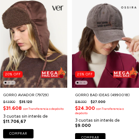
20
%
OFF
25
%
OFF
GORRO AVIADOR (79729)
GORRO BAD IDEAS (4990018)
$43.900
$35.120
$36.000
$27.000
$31.608
$24.300
con
Transferencia o depósito
con
Transferencia o
depósito
3
cuotas sin interés de
3
cuotas sin interés de
$11.706,67
$9.000
COMPRAR
COMPRAR