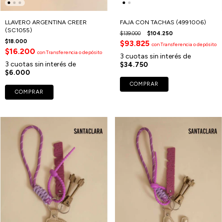
LLAVERO ARGENTINA CREER
FAJA CON TACHAS (4991006)
(SC1055)
$139.000
$104.250
$18.000
$93.825
con
Transferencia o depósito
$16.200
con
Transferencia o depósito
3
cuotas sin interés de
3
cuotas sin interés de
$34.750
$6.000
COMPRAR
COMPRAR