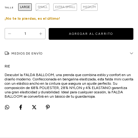
LARGE
SMALL
EXTRA SMALL
MEDIUM
TALLE
¡No te lo pierdas, es el último!
MEDIOS DE ENVÍO
RIE
Descubrí la FALDA BALLOOM, una prenda que combina estilo y confort en un
diseño moderno. Confeccionada en bengalina elastizada, esta falda mini cuenta
con un elástico ancho en la cintura que asegura un ajuste perfecto. Su
composición de 68% POLIESTER, 28% NYLON y 4% ELASTANO garantiza
una gran elasticidad y durabilidad. Ideal para cualquier ocasión, la FALDA
BALLOOM se convertirá en un básico de tu guardarropa.