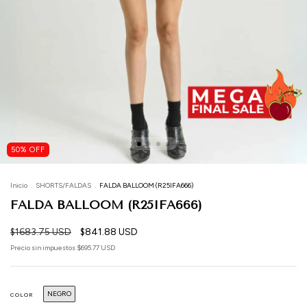
50
%
OFF
Inicio
.
SHORTS/FALDAS
.
FALDA BALLOOM (R25IFA666)
FALDA BALLOOM (R25IFA666)
$1683.75 USD
$841.88 USD
Precio sin impuestos
$695.77 USD
NEGRO
COLOR