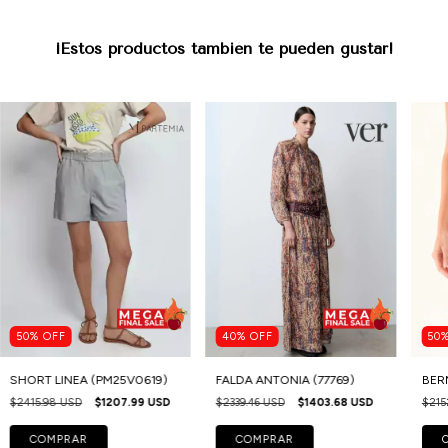
¡Estos productos también te pueden gustar!
50
%
OFF
40
%
OFF
50
SHORT LINEA (PM25V0619)
FALDA ANTONIA (77769)
BER
$2415.98 USD
$1207.99 USD
$2339.46 USD
$1403.68 USD
$215
COMPRAR
COMPRAR