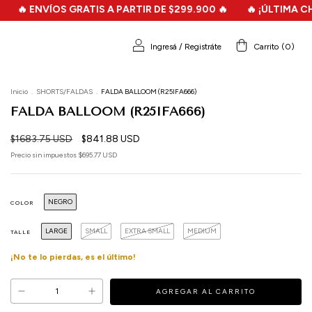
VÍOS GRATIS A PARTIR DE $299.900 🔥
🔥 ¡ÚLTIMA CHANCE! 🔥
Ingresá
/
Registráte
Carrito
(
0
)
Inicio
.
SHORTS/FALDAS
.
FALDA BALLOOM (R25IFA666)
FALDA BALLOOM (R25IFA666)
$1683.75 USD
$841.88 USD
Precio sin impuestos
$695.77 USD
NEGRO
COLOR
LARGE
SMALL
EXTRA SMALL
MEDIUM
TALLE
¡No te lo pierdas, es el último!