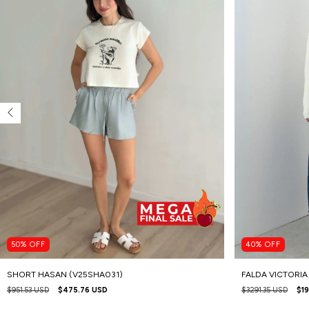
50
%
OFF
40
%
OFF
SHORT HASAN (V25SHA031)
FALDA VICTORIA 
$951.53 USD
$475.76 USD
$3291.35 USD
$19