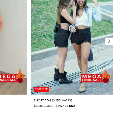
20
%
OFF
SHORT FOG (V25SHA033)
$2708.87 USD
$2167.09 USD