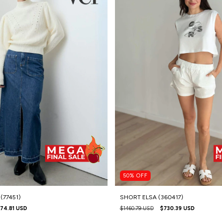
50
%
OFF
(77451)
SHORT ELSA (360417)
74.81 USD
$1460.79 USD
$730.39 USD