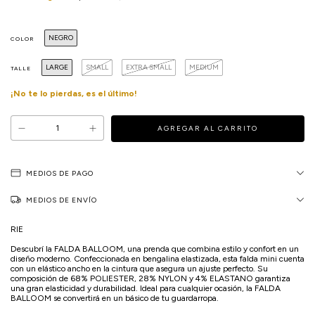
NEGRO
COLOR
LARGE
SMALL
EXTRA SMALL
MEDIUM
TALLE
¡No te lo pierdas, es el último!
MEDIOS DE PAGO
MEDIOS DE ENVÍO
RIE
Descubrí la FALDA BALLOOM, una prenda que combina estilo y confort en un
diseño moderno. Confeccionada en bengalina elastizada, esta falda mini cuenta
con un elástico ancho en la cintura que asegura un ajuste perfecto. Su
composición de 68% POLIESTER, 28% NYLON y 4% ELASTANO garantiza
una gran elasticidad y durabilidad. Ideal para cualquier ocasión, la FALDA
BALLOOM se convertirá en un básico de tu guardarropa.