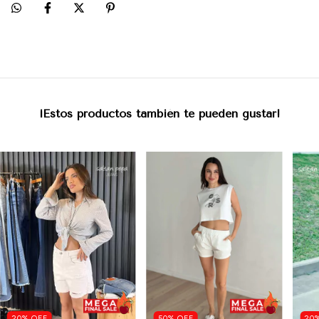
¡Estos productos también te pueden gustar!
20
%
OFF
50
%
OFF
20