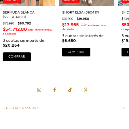
BERMUDA BLANCA
SHORT ELSA (360417)
SHO
(V25SHA028)
$39.900
$19.950
$73.
$75.990
$60.792
$17.955
$53
con
Transferencia o
$54.712,80
depósito
o dep
con
Transferencia
o depósito
3
cuotas sin interés de
3
cu
3
cuotas sin interés de
$6.650
$19
$20.264
COMPRAR
COMPRAR
¿NECESITAS AYUDA?