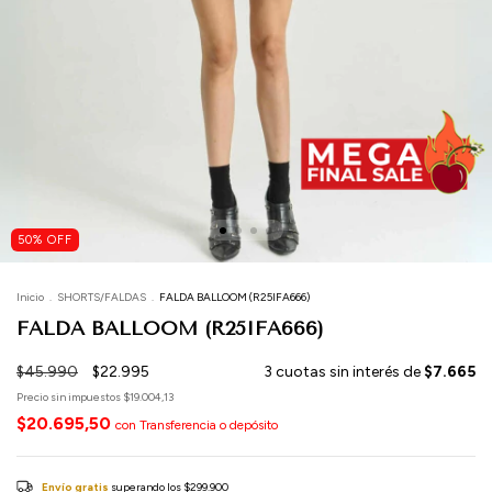
50
%
OFF
Inicio
.
SHORTS/FALDAS
.
FALDA BALLOOM (R25IFA666)
FALDA BALLOOM (R25IFA666)
$45.990
$22.995
3
cuotas sin interés de
$7.665
Precio sin impuestos
$19.004,13
$20.695,50
con
Transferencia o depósito
Envío gratis
superando los
$299.900