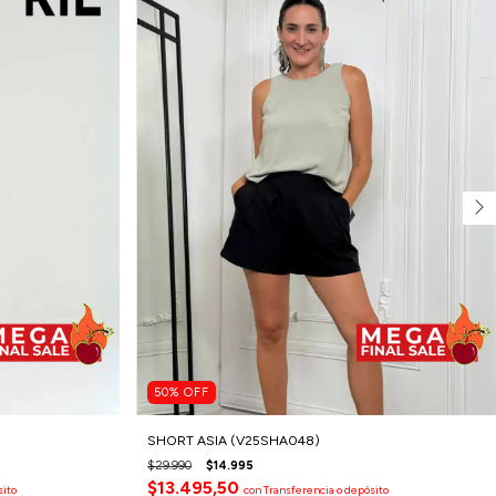
50
%
OFF
SHORT ASIA (V25SHA048)
$29.990
$14.995
$13.495,50
sito
con
Transferencia o depósito