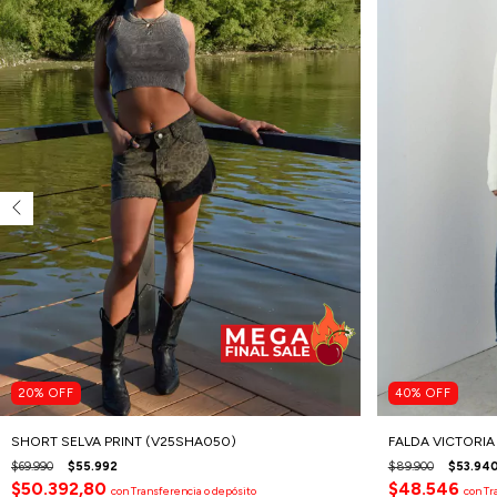
20
%
OFF
40
%
OFF
SHORT SELVA PRINT (V25SHA050)
FALDA VICTORIA 
$69.990
$55.992
$89.900
$53.94
$50.392,80
$48.546
con
Transferencia o depósito
con
Tr