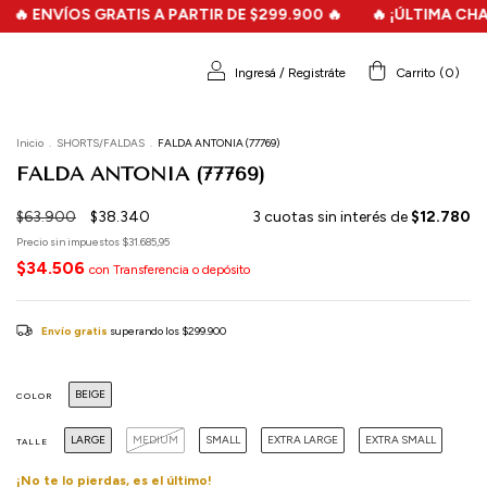
OS GRATIS A PARTIR DE $299.900 🔥
🔥 ¡ÚLTIMA CHANCE! 🔥 
Ingresá
/
Registráte
Carrito
(
0
)
Inicio
.
SHORTS/FALDAS
.
FALDA ANTONIA (77769)
FALDA ANTONIA (77769)
$63.900
$38.340
3
cuotas sin interés de
$12.780
Precio sin impuestos
$31.685,95
$34.506
con
Transferencia o depósito
Envío gratis
superando los
$299.900
BEIGE
COLOR
LARGE
MEDIUM
SMALL
EXTRA LARGE
EXTRA SMALL
TALLE
¡No te lo pierdas, es el último!