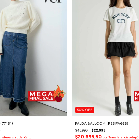
50
%
OFF
(77451)
FALDA BALLOOM (R25IFA666)
0
$45.990
$22.995
$20.695,50
ansferencia o depósito
con
Transferencia o depó