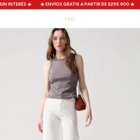
N INTERÉS 🔥
🔥 ENVÍOS GRATIS A PARTIR DE $299.900 🔥
