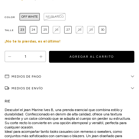
OFF WHITE
NE/BLANCO
COLOR
23
24
25
26
27
28
29
30
TALLE
¡No te lo pierdas, es el último!
MEDIOS DE PAGO
MEDIOS DE ENVÍO
RIE
Descubrí el jean Marine Ives B, una prenda esencial que combina estilo y
durabilidad. Confeccionado en denim de alta calidad, ofrece una textura
resistente y un calce cómodo que se adapta al cuerpo sin perder su estructura.
Su corte recto lo convierte en una opción atemporal y versátil, perfecta para
cualquier ocasión.
Ideal para acompañar tanto looks casuales con remeras o sweaters, como
conjuntos más sofisticados con camisas o blazers. Un jean diseñado para