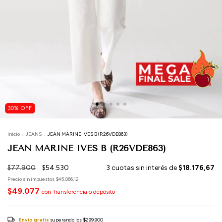
30
%
OFF
Inicio
.
JEANS
.
JEAN MARINE IVES B (R26VDE863)
JEAN MARINE IVES B (R26VDE863)
$77.900
$54.530
3
cuotas sin interés de
$18.176,67
Precio sin impuestos
$45.066,12
$49.077
con
Transferencia o depósito
Envío gratis
superando los
$299.900