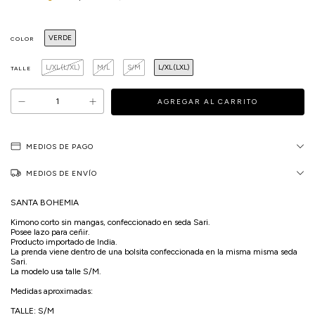
VERDE
COLOR
L/XL (L/XL)
M/L
S/M
L/XL (LXL)
TALLE
MEDIOS DE PAGO
MEDIOS DE ENVÍO
SANTA BOHEMIA
Kimono corto sin mangas, confeccionado en seda Sari.
Posee lazo para ceñir.
Producto importado de India.
La prenda viene dentro de una bolsita confeccionada en la misma misma seda
Sari.
La modelo usa talle S/M.
Medidas aproximadas:
TALLE: S/M