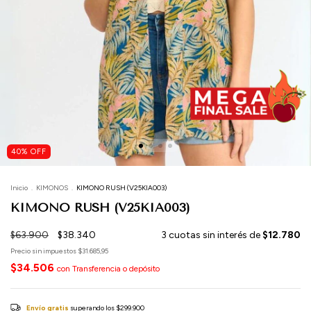
40
%
OFF
Inicio
.
KIMONOS
.
KIMONO RUSH (V25KIA003)
KIMONO RUSH (V25KIA003)
$63.900
$38.340
3
cuotas sin interés de
$12.780
Precio sin impuestos
$31.685,95
$34.506
con
Transferencia o depósito
Envío gratis
superando los
$299.900