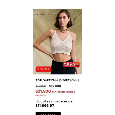
30
%
OFF
TOP GARDENIA (V26REA044)
$50.000
$35.000
$31.500
con
Transferencia o
depósito
3
cuotas sin interés de
$11.666,67