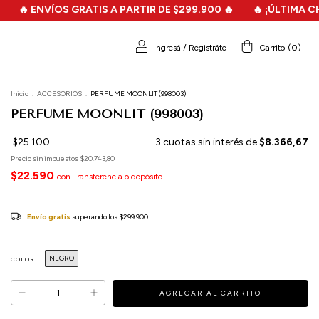
VÍOS GRATIS A PARTIR DE $299.900 🔥
🔥 ¡ÚLTIMA CHANCE! 🔥
Ingresá
/
Registráte
Carrito
(
0
)
Inicio
.
ACCESORIOS
.
PERFUME MOONLIT (998003)
PERFUME MOONLIT (998003)
$25.100
3
cuotas sin interés de
$8.366,67
Precio sin impuestos
$20.743,80
$22.590
con
Transferencia o depósito
Envío gratis
superando los
$299.900
NEGRO
COLOR