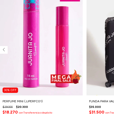
30
%
OFF
PERFUME MINI (JJPERFC01)
FUNDA PARA VAL
$29.000
$20.300
$35.000
$18.270
$31.500
con
Transferencia o depósito
con
Tra