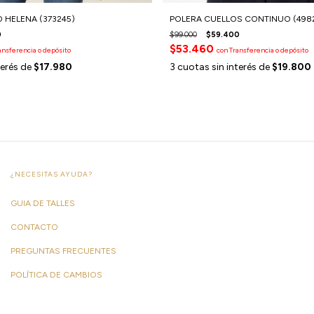
 HELENA (373245)
POLERA CUELLOS CONTINUO (498
0
$99.000
$59.400
$53.460
ansferencia o depósito
con
Transferencia o depósito
terés de
$17.980
3
cuotas sin interés de
$19.800
¿NECESITAS AYUDA?
GUIA DE TALLES
CONTACTO
PREGUNTAS FRECUENTES
POLÍTICA DE CAMBIOS