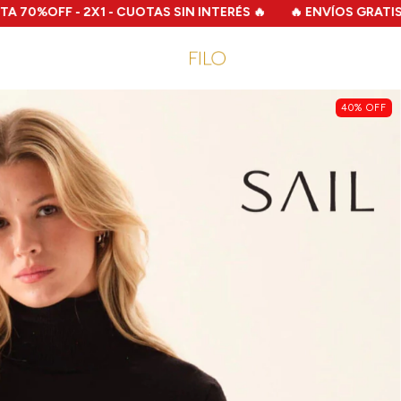
2X1 - CUOTAS SIN INTERÉS 🔥
🔥 ENVÍOS GRATIS A PARTIR DE 
40
%
OFF