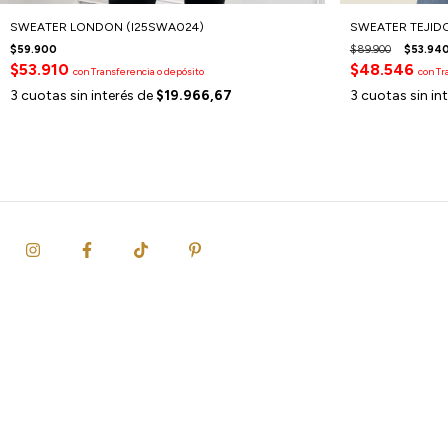
SWEATER LONDON (I25SWA024)
SWEATER TEJIDO
$59.900
$89.900
$53.94
$53.910
$48.546
con
Transferencia o depósito
con
Tr
3
cuotas sin interés de
$19.966,67
3
cuotas sin in