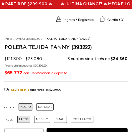
$299.900 🔥
🔥 ¡ÚLTIMA CHANCE! 🔥 MEGA FILO SALE - HASTA 
Ingresá
/
Registráte
Carrito
(
0
)
Inicio
.
SWEATERS/BUZOS
.
POLERA TEJIDA FANNY (393222)
POLERA TEJIDA FANNY (393222)
$121.800
$73.080
3
cuotas sin interés de
$24.360
Precio sin impuestos
$60.396,69
$65.772
con
Transferencia o depósito
Envío gratis
superando los
$299.900
NEGRO
NATURAL
COLOR
LARGE
MEDIUM
SMALL
EXTRA LARGE
TALLE