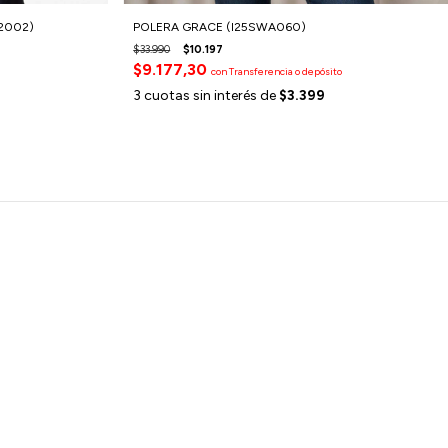
2002)
POLERA GRACE (I25SWA060)
$33.990
$10.197
$9.177,30
con
Transferencia o depósito
3
cuotas sin interés de
$3.399