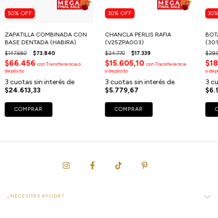
50
%
OFF
30
%
OFF
30
ZAPATILLA COMBINADA CON
CHANCLA PERLIS RAFIA
BOT
BASE DENTADA (HABIRA)
(V25ZPA003)
(30
$147.680
$73.840
$24.770
$17.339
$29.
$66.456
$15.605,10
$18
con
Transferencia o
con
Transferencia
depósito
o depósito
o dep
3
cuotas sin interés de
3
cuotas sin interés de
3
cu
$24.613,33
$5.779,67
$6.
COMPRAR
COMPRAR
¿NECESITAS AYUDA?