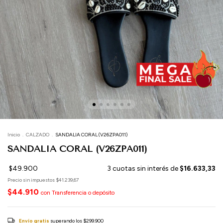
Inicio
.
CALZADO
.
SANDALIA CORAL (V26ZPA011)
SANDALIA CORAL (V26ZPA011)
$49.900
3
cuotas sin interés de
$16.633,33
Precio sin impuestos
$41.239,67
$44.910
con
Transferencia o depósito
Envío gratis
superando los
$299.900