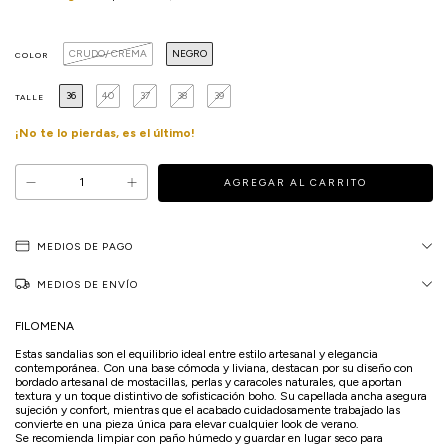
CRUDO/ CREMA
NEGRO
COLOR
36
40
37
38
39
TALLE
¡No te lo pierdas, es el último!
MEDIOS DE PAGO
MEDIOS DE ENVÍO
FILOMENA
Estas sandalias son el equilibrio ideal entre estilo artesanal y elegancia
contemporánea. Con una base cómoda y liviana, destacan por su diseño con
bordado artesanal de mostacillas, perlas y caracoles naturales, que aportan
textura y un toque distintivo de sofisticación boho. Su capellada ancha asegura
sujeción y confort, mientras que el acabado cuidadosamente trabajado las
convierte en una pieza única para elevar cualquier look de verano.
Se recomienda limpiar con paño húmedo y guardar en lugar seco para