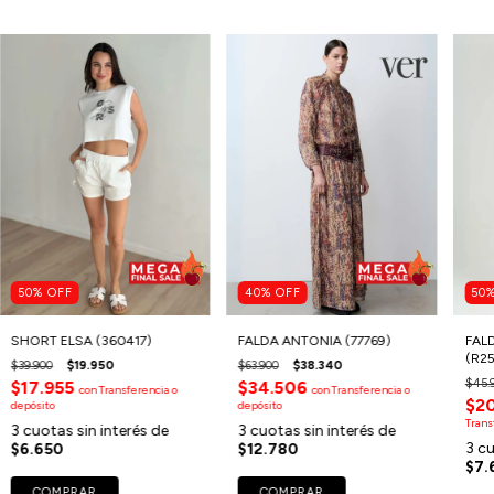
50
%
OFF
40
%
OFF
50
SHORT ELSA (360417)
FALDA ANTONIA (77769)
FAL
(R25
$39.900
$19.950
$63.900
$38.340
$45.
$17.955
$34.506
con
Transferencia o
con
Transferencia o
$2
depósito
depósito
Trans
3
cuotas sin interés de
3
cuotas sin interés de
3
cu
$6.650
$12.780
$7.
COMPRAR
COMPRAR