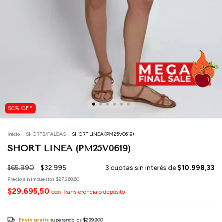
50
%
OFF
Inicio
.
SHORTS/FALDAS
.
SHORT LINEA (PM25V0619)
SHORT LINEA (PM25V0619)
$65.990
$32.995
3
cuotas sin interés de
$10.998,33
Precio sin impuestos
$27.268,60
$29.695,50
con
Transferencia o depósito
Envío gratis
superando los
$299.900