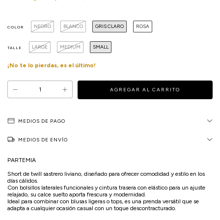
NEGRO
BLANCO
GRIS CLARO
ROSA
COLOR
LARGE
MEDIUM
SMALL
TALLE
¡No te lo pierdas, es el último!
MEDIOS DE PAGO
MEDIOS DE ENVÍO
PARTEMIA
Short de twill sastrero liviano, diseñado para ofrecer comodidad y estilo en los
días cálidos.
Con bolsillos laterales funcionales y cintura trasera con elástico para un ajuste
relajado, su calce suelto aporta frescura y modernidad.
Ideal para combinar con blusas ligeras o tops, es una prenda versátil que se
adapta a cualquier ocasión casual con un toque descontracturado.