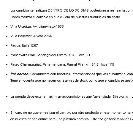
Los cambios se realizan DENTRO DE LO 30 DÍAS posteriores a realizar la com
Podés realizar el cambio en cualquiera de nuestras sucursales sin costo
Villa Urquiza: Av. triunvirato 4633
Villa Ballester: Alvear 2754
Padua: Italia 1267
Maschwitz Mall: Santiago del Estero 690 - local 21
Paseo Champagñat: Panamericana, Ramal Pilar km 54.5, local 115
Por correo:
Comunicate con nosotros, informándonos que vas a realizar el cam
Tené en cuenta que no hacemos reservas de stock por lo que el cambio se gesti
La prenda debe estar en las mismas condiciones que fue enviada. Sin olor, sin u
En caso de no querer realizar el cambio por otro producto en ese momento, ten
en nuestra tienda online para una próxima compra. Este código tendrá validez