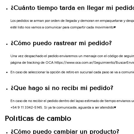
¿Cuánto tiempo tarda en llegar mi pedid
Los pedidos se arman por orden de llegada y demoran en empaquetarse y despac
esté listo nos vamos a comunicar para compartir cada movimiento♥
¿Cómo puedo rastrear mi pedido?
Una vez despachado el pedido enviaremos un mensaje con el código de seguimi
página de tracking de OCA https://www.oca.com.ar/Seguimiento/BuscarEnvi
En caso de seleccionar la opción de retiro en sucursal cada paso se va a com
¿Qué hago si no recibí mi pedido?
En caso de no recibir el pedido dentro del lapso estimado de tiempo enviano
+54 9 11 3342-5145. Si ya te comunicaste, aguarda a ser atendido♥
Políticas de cambio
¿Cómo puedo cambiar un producto?