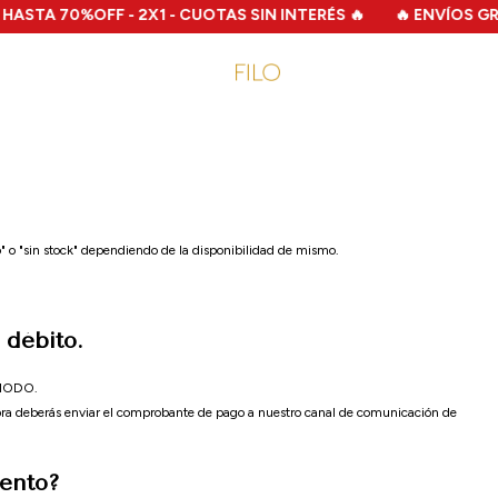
TA 70%OFF - 2X1 - CUOTAS SIN INTERÉS 🔥
🔥 ENVÍOS GRATIS 
ito" o "sin stock" dependiendo de la disponibilidad de mismo.
 débito.
y MODO.
pra deberás enviar el comprobante de pago a nuestro canal de comunicación de
ento?