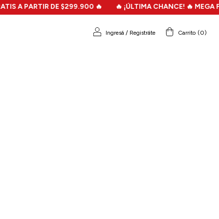
A PARTIR DE $299.900 🔥
🔥 ¡ÚLTIMA CHANCE! 🔥 MEGA FILO S
Ingresá
/
Registráte
Carrito
(
0
)