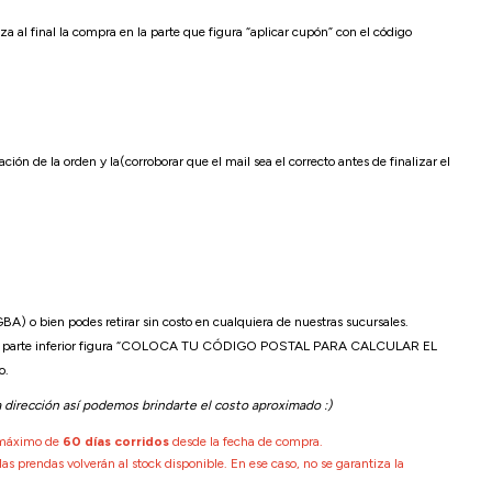
a al final la compra en la parte que figura “aplicar cupón” con el código
n de la orden y la(corroborar que el mail sea el correcto antes de finalizar el
A) o bien podes retirar sin costo en cualquiera de nuestras sucursales.
 y en la parte inferior figura “COLOCA TU CÓDIGO POSTAL PARA CALCULAR EL
o.
a dirección así podemos brindarte el costo aproximado :)
o máximo de
60 días corridos
desde la fecha de compra.
las prendas volverán al stock disponible. En ese caso, no se garantiza la