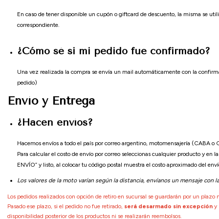
En caso de tener disponible un cupón o giftcard de descuento, la misma se utiliz
correspondiente.
¿Cómo sé si mi pedido fue confirmado?
Una vez realizada la compra se envía un mail automáticamente con la confirmació
pedido)
Envío y Entrega
¿Hacen envíos?
Hacemos envíos a todo el país por correo argentino, motomensajería (CABA o GB
Para calcular el costo de envío por correo seleccionas cualquier producto
ENVÍO” y listo, al colocar tu código postal muestra el costo aproximado del enví
Los valores de la moto varían según la distancia, envíanos un mensaje con l
Los pedidos realizados con opción de retiro en sucursal se guardarán por un plaz
Pasado ese plazo, si el pedido no fue retirado,
será desarmado sin excepción
y 
disponibilidad posterior de los productos ni se realizarán reembolsos.